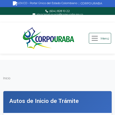
CORPOURABA
|
(604) 828 10 22
atencionalusuario@corpouraba.gov.co
Lun-Vie: 8:00 AM - 5:00 PM
Menú
Saltar al contenido principal
Inicio
Inicio
Autos de Inicio de Trámite