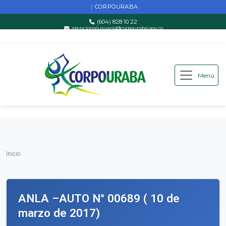
CORPOURABA
|
(604) 828 10 22
atencionalusuario@corpouraba.gov.co
Lun-Vie: 8:00 AM - 5:00 PM
Menú
Saltar al contenido principal
Inicio
Inicio
ANLA –AUTO N° 00689 ( 10 de
marzo de 2017)