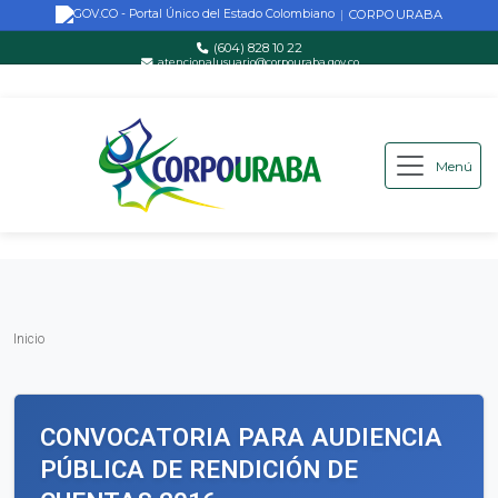
CORPOURABA
|
(604) 828 10 22
atencionalusuario@corpouraba.gov.co
Lun-Vie: 8:00 AM - 5:00 PM
Menú
Saltar al contenido principal
Inicio
Inicio
CONVOCATORIA PARA AUDIENCIA
PÚBLICA DE RENDICIÓN DE