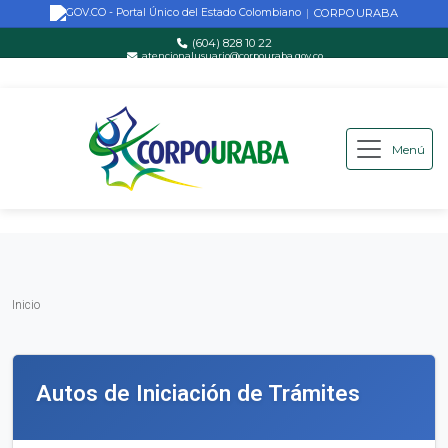
CORPOURABA
|
(604) 828 10 22
atencionalusuario@corpouraba.gov.co
Lun-Vie: 8:00 AM - 5:00 PM
Menú
Saltar al contenido principal
Inicio
Inicio
Autos de Iniciación de Trámites