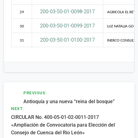
200-03-50-01-0098-2017
29
AGRICOLA EL RETIR
200-03-50-01-0099-2017
30
LUZ NATALIA GOM
200-03-50-01-0100-2017
31
INERCO CONSULTO
Navegación
PREVIOUS:
Antioquía y una nueva “reina del bosque”
de
NEXT:
entradas
CIRCULAR No. 400-05-01-02-0011-2017
«Ampliación de Convocatoria para Elección del
Consejo de Cuenca del Río León»