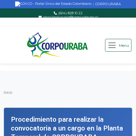
CORPOURABA
|
(604) 828 10 22
atencionalusuario@corpouraba.gov.co
Lun-Vie: 8:00 AM - 5:00 PM
Menú
Saltar al contenido principal
Inicio
Inicio
Procedimiento para realizar la
convocatoria a un cargo en la Planta