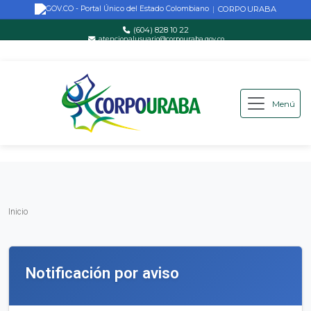
CORPOURABA
|
(604) 828 10 22
atencionalusuario@corpouraba.gov.co
Lun-Vie: 8:00 AM - 5:00 PM
Menú
Saltar al contenido principal
Inicio
Inicio
Notificación por aviso