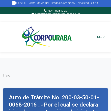
CORPOURABA
|
(604) 828 10 22
atencionalusuario@corpouraba.gov.co
Lun-Vie: 8:00 AM - 5:00 PM
Menú
Saltar al contenido principal
Inicio
Inicio
Auto de Trámite No. 200-03-50-01-
0068-2016 , «Por el cual se declara