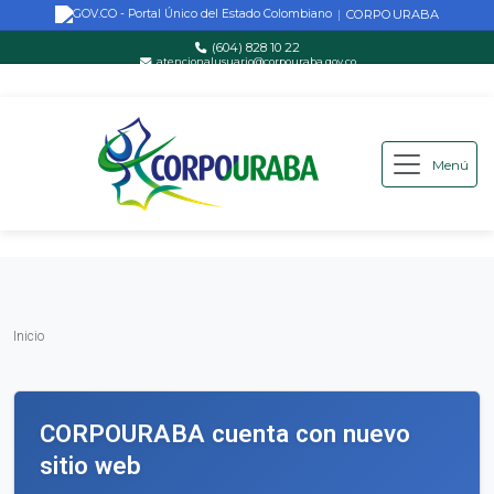
CORPOURABA
|
(604) 828 10 22
atencionalusuario@corpouraba.gov.co
Lun-Vie: 8:00 AM - 5:00 PM
Menú
Saltar al contenido principal
Inicio
Inicio
CORPOURABA cuenta con nuevo
sitio web