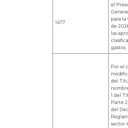
el Pre
General
para la 
1477
de 2026
las apr
clasific
gastos.
Por el 
modifi
del Títu
nombre
1 del Tí
Parte 2,
del De
Reglam
sector 