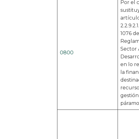
Por el 
sustitu
artículo
2.2.9.2.
1076 de
Reglam
Sector
0800
Desarro
en lo r
la finan
destina
recurso
gestión
páramo