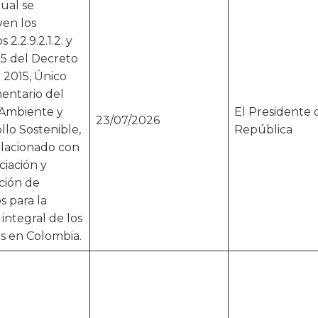
cual se
yen los
s 2.2.9.2.1.2. y
1.5 del Decreto
 2015, Único
entario del
 Ambiente y
El Presidente 
23/07/2026
llo Sostenible,
República
elacionado con
ciación y
ción de
s para la
 integral de los
s en Colombia.