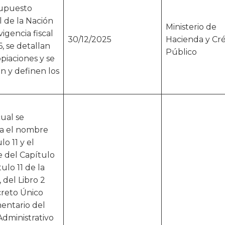
supuesto
 de la Nación
Ministerio de
vigencia fiscal
30/12/2025
Hacienda y Cré
, se detallan
Público
opiaciones y se
an y definen los
cual se
ca el nombre
lo 11 y el
 del Capítulo
tulo 11 de la
 del Libro 2
creto Único
entario del
Administrativo