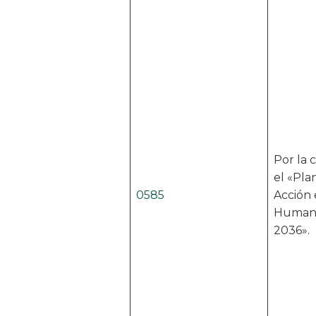
Por la 
el «Pla
0585
Acción
Humano
2036».