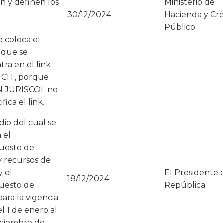
an y definen los
Ministerio de
30/12/2024
Hacienda y Cré
Público
e coloca el
 que se
ra en el link
NCIT, porque
N JURISCOL no
ifica el link.
io del cual se
 el
uesto de
y recursos de
y el
El Presidente 
18/12/2024
uesto de
República
para la vigencia
el 1 de enero al
iciembre de