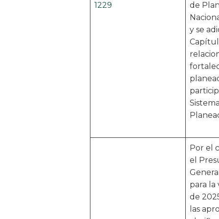
1229
de Pla
Naciona
y se adi
Capítul
relacio
fortale
planea
particip
Sistema
Planeac
Por el 
el Pre
General
para la 
de 2025
las apr