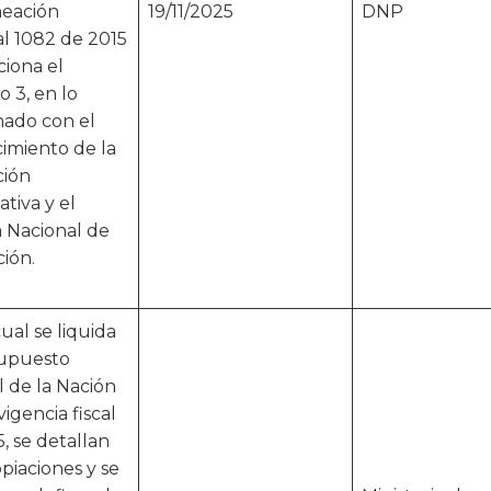
neación
19/11/2025
DNP
l 1082 de 2015
ciona el
o 3, en lo
nado con el
cimiento de la
ción
ativa y el
 Nacional de
ión.
cual se liquida
supuesto
 de la Nación
vigencia fiscal
, se detallan
opiaciones y se