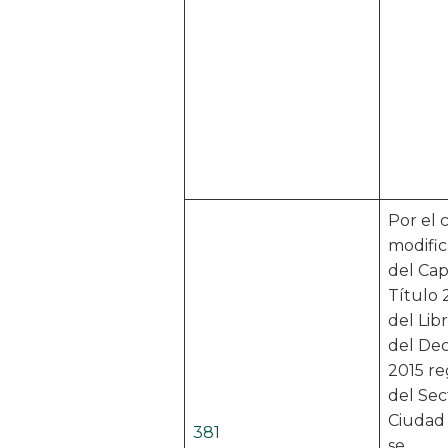
Por el 
modific
del Cap
Título 
del Lib
del Dec
2015 r
del Sec
Ciudad y
381
se