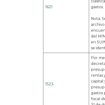
clasific
1621
gastos.
Nota: S
archivo
encuent
del MI
en SUI
se ident
Por med
decreta
presup
rentas 
capital 
1523
presup
gastos 
fiscal d
31 de d