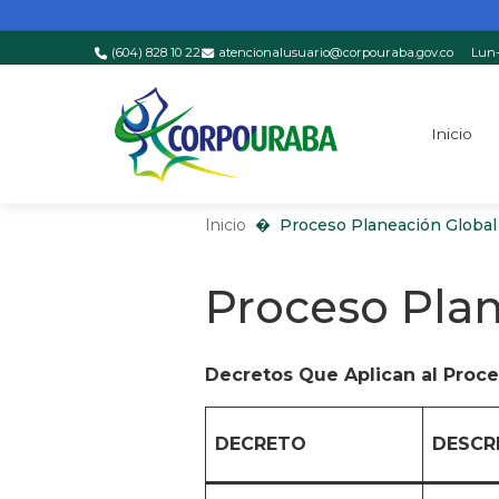
(604) 828 10 22
atencionalusuario@corpouraba.gov.co
Lun-
Saltar al contenido principal
Inicio
Inicio
Proceso Planeación Global del Territorio
Inicio
Proceso Planeación Global 
Proceso Plan
Decretos Que Aplican al
Proce
DECRETO
DESCR