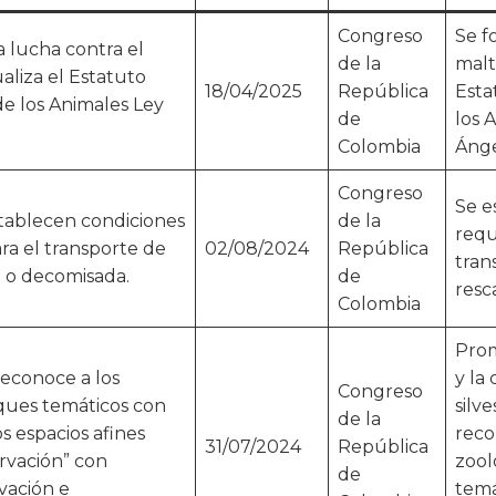
Congreso
Se f
la lucha contra el
de la
malt
aliza el Estatuto
18/04/2025
República
Esta
de los Animales Ley
de
los 
Colombia
Ánge
Congreso
Se e
stablecen condiciones
de la
requ
ara el transporte de
02/08/2024
República
tran
a o decomisada.
de
resc
Colombia
Prom
reconoce a los
y la
Congreso
rques temáticos con
silv
de la
os espacios afines
reco
31/07/2024
República
rvación” con
zool
de
vación e
temá