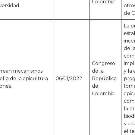
Colombia
versidad.
otro
de C
La p
esta
ince
de l
comp
Congreso
impl
 crean mecanismos
de la
y la
ollo de la apicultura
06/01/2022
República
prog
iones.
de
fome
Colombia
apic
como
la p
biod
y ad
el te