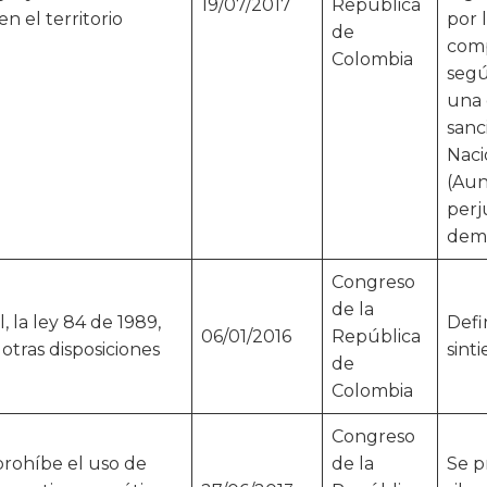
19/07/2017
República
en el territorio
por 
de
comp
Colombia
segú
una 
sanc
Naci
(Aun
perj
demá
Congreso
de la
l, la ley 84 de 1989,
Defi
06/01/2016
República
otras disposiciones
sint
de
Colombia
Congreso
prohíbe el uso de
de la
Se p