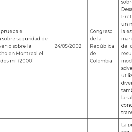
sobr
Desa
Prot
un n
aprueba el
Congreso
la es
 sobre seguridad de
de la
mani
venio sobre la
24/05/2002
República
de l
echo en Montreal el
de
resu
dos mil (2000)
Colombia
mode
adve
util
dive
tamb
la s
conc
tran
La p