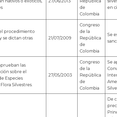
an nativos o exóticos,
27/06/2013
República
silve
es
de
en ci
Colombia
Congreso
 el procedimiento
de la
Se e
 se dictan otras
21/07/2009
República
sanc
de
Colombia
Congreso
Se a
aprueban las
de la
Conv
ión sobre el
27/05/2003
República
Inte
de Especies
de
Amen
lora Silvestres.
Colombia
Silv
De c
prec
Prin