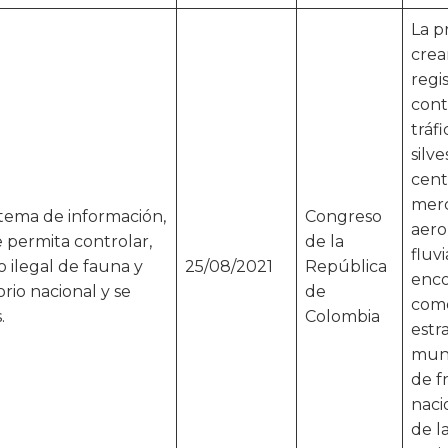
La p
crea
regi
cont
tráfi
silve
cent
merc
istema de información,
Congreso
aero
 permita controlar,
de la
fluv
co ilegal de fauna y
25/08/2021
República
enco
torio nacional y se
de
como
.
Colombia
estr
muni
de f
naci
de l