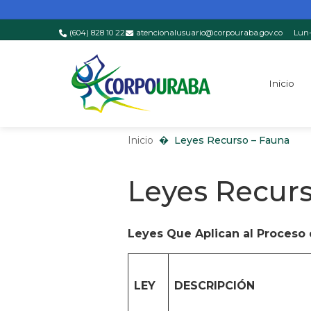
(604) 828 10 22
atencionalusuario@corpouraba.gov.co
Lun-
Saltar al contenido principal
Inicio
Inicio
Leyes Recurso – Fauna
Inicio
Leyes Recurso – Fauna
Leyes Recurs
Leyes Que Aplican al
Proceso 
LEY
DESCRIPCIÓN