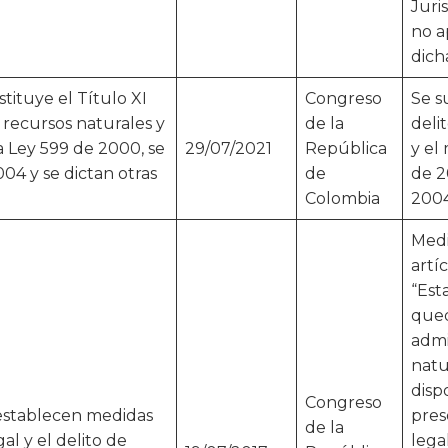
Juri
no a
dich
tituye el Título XI
Congreso
Se s
s recursos naturales y
de la
deli
a Ley 599 de 2000, se
29/07/2021
República
y el
04 y se dictan otras
de
de 2
Colombia
2004
Medi
artí
“Est
qued
admi
natu
disp
Congreso
 establecen medidas
pres
de la
al y el delito de
lega