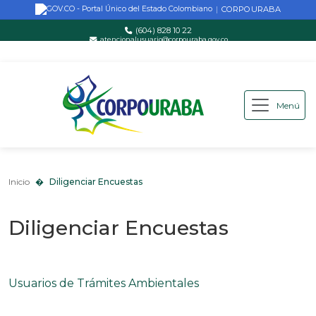
CORPOURABA
|
(604) 828 10 22
atencionalusuario@corpouraba.gov.co
Lun-Vie: 8:00 AM - 5:00 PM
Menú
Saltar al contenido principal
Inicio
Diligenciar Encuestas
Inicio
Diligenciar Encuestas
Diligenciar Encuestas
Usuarios de Trámites Ambientales