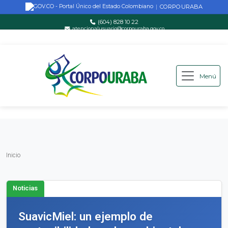
CORPOURABA
|
(604) 828 10 22
atencionalusuario@corpouraba.gov.co
Lun-Vie: 8:00 AM - 5:00 PM
Menú
Saltar al contenido principal
Inicio
Inicio
Noticias
SuavicMiel: un ejemplo de