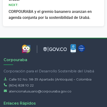
entradas
NEXT:
CORPOURABA y el gremio bananero avanzan en
agenda conjunta por la sostenibilidad de Urabá.
Corpouraba
Corporación para el Desarrollo Sostenible del Urabá
Calle 92 No. 98-39 Apartado (Antioquia) – Colombia
(604) 828 10 22
atencionalusuario@corpouraba.gov.co
Enlaces Rápidos