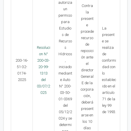
autoriza
Contra
un
la
permiso
present
para
e
Estudio
La
procede
s de
present
recurso
Recurso
e se
de
Resoluci
s
realiza
reposici
on N°
Hídricos
de
ón ante
200-16-
200-03-
,
conformi
el
51-32-
20-99-
iniciado
dad con
director
0174-
1313
mediant
lo
General
2025
del
e Auto
establec
E de la
03/07/2
N° 200-
ido en el
corpora
025
03-50-
artículo
ción,
01-0369
71 de la
deberá
del
ley 99
present
05/12/2
de 1993.
arse en
024 y se
los 10
determi
días