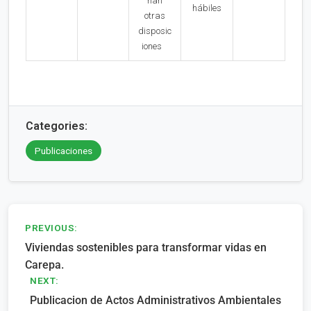
nan
hábiles
otras
disposic
iones
Categories:
Publicaciones
Navegación
PREVIOUS:
Viviendas sostenibles para transformar vidas en
de
Carepa.
entradas
NEXT:
Publicacion de Actos Administrativos Ambientales