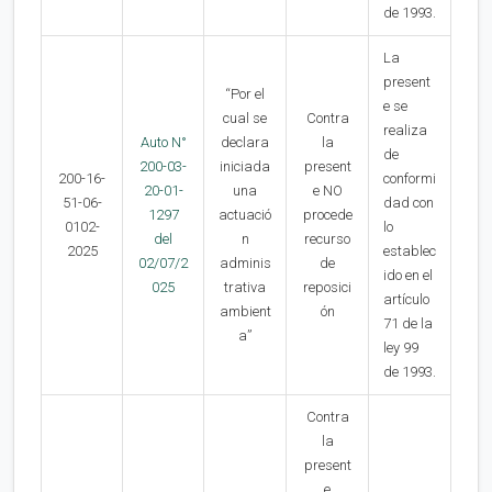
de 1993.
La
present
“Por el
e se
cual se
Contra
realiza
Auto N°
declara
la
de
200-03-
iniciada
present
200-16-
conformi
20-01-
una
e NO
51-06-
dad con
1297
actuació
procede
0102-
lo
del
n
recurso
2025
establec
02/07/2
adminis
de
ido en el
025
trativa
reposici
artículo
ambient
ón
71 de la
a”
ley 99
de 1993.
Contra
la
present
e