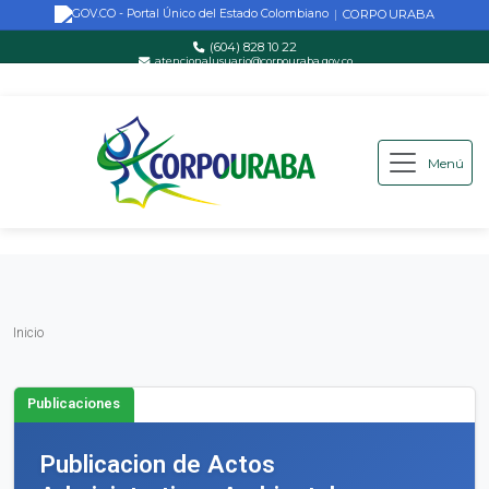
CORPOURABA
|
(604) 828 10 22
atencionalusuario@corpouraba.gov.co
Lun-Vie: 8:00 AM - 5:00 PM
Menú
Saltar al contenido principal
Inicio
Inicio
Publicaciones
Publicacion de Actos