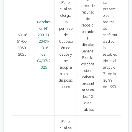
Por el
La
procede
cual se
present
recurso
otorga
e se
de
Resoluci
un
realiza
reposici
ón N°
permiso
de
ón ante
160-16-
200-03-
de
conformi
el
51-06-
20-01-
Ocupaci
dad con
director
0060-
1316
ón de
lo
General
2025
del
cauce y
establec
E de la
04/07/2
se
ido en el
corpora
025
adopta
artículo
ción,
n otras
71 de la
deberá
disposic
ley 99
present
iones
de 1993.
arse en
los 10
días
hábiles
Por el
cual se