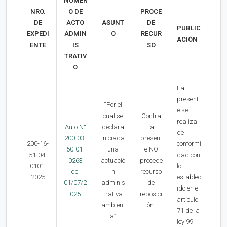
NUMER
NRO.
O DE
PROCE
DE
ACTO
ASUNT
DE
PUBLIC
EXPEDI
ADMIN
O
RECUR
ACIÓN
ENTE
IS
SO
TRATIV
O
La
present
“Por el
e se
cual se
Contra
realiza
Auto N°
declara
la
de
200-03-
iniciada
present
200-16-
conformi
50-01-
una
e NO
51-04-
dad con
0263
actuació
procede
0101-
lo
del
n
recurso
2025
establec
01/07/2
adminis
de
ido en el
025
trativa
reposici
artículo
ambient
ón.
71 de la
a”
ley 99