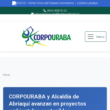
CORPOURABA
|
(604) 828 10 22
atencionalusuario@corpouraba.gov.co
Lun-Vie: 8:00 AM - 5:00 PM
Menú
Saltar al contenido principal
Inicio
Inicio
CORPOURABA y Alcaldía de
Abriaquí avanzan en proyectos