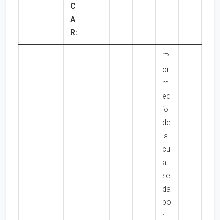
C
A
R:
“P
or
m
ed
io
de
la
cu
al
se
da
po
r