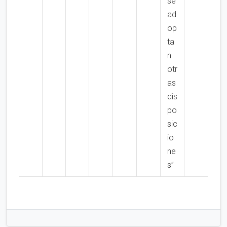
se
ad
op
ta
n
otr
as
dis
po
sic
io
ne
s”