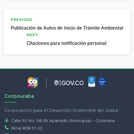
Navegación
PREVIOUS:
Publicación de Autos de Inicio de Trámite Ambiental
de
NEXT:
entradas
Citaciones para notificación personal:
Corpouraba
Corporación para el Desarrollo Sostenible del Urabá
Calle 92 No. 98-39 Apartado (Antioquia) – Colombia
(604) 828 10 22