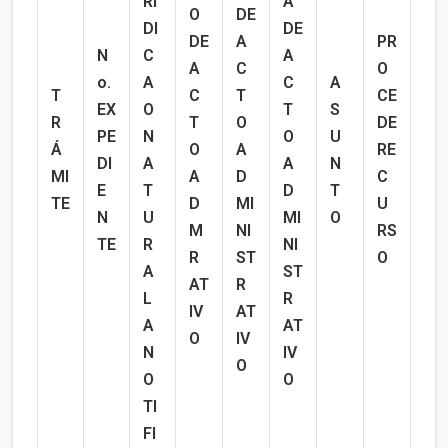
RÍ
A
O
DE
DI
DE
DE
A
PR
N
C
A
A
C
O
o.
A
C
A
T
C
T
CE
EX
O
T
S
R
T
O
DE
PE
N
O
U
Á
O
A
RE
DI
A
A
N
MI
A
D
C
E
T
D
T
TE
D
MI
U
N
U
MI
O
M
NI
RS
TE
R
NI
R
ST
O
A
ST
AT
R
L
R
IV
AT
A
AT
O
IV
N
IV
O
O
O
TI
FI