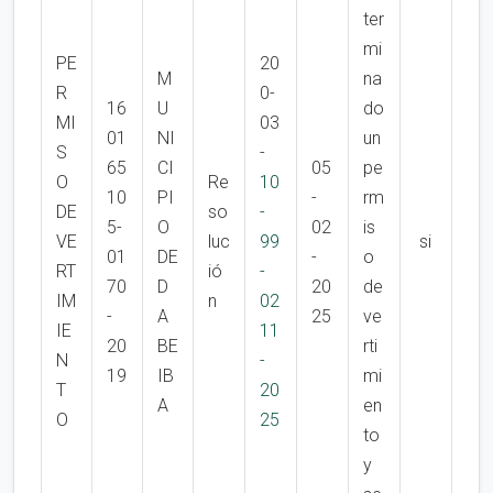
ter
mi
PE
20
M
na
R
0-
16
U
do
MI
03
01
NI
un
S
-
65
CI
05
pe
O
Re
10
10
PI
-
rm
DE
so
-
5-
O
02
is
VE
luc
99
si
01
DE
-
o
RT
ió
-
70
D
20
de
IM
n
02
-
A
25
ve
IE
11
20
BE
rti
N
-
19
IB
mi
T
20
A
en
O
25
to
y