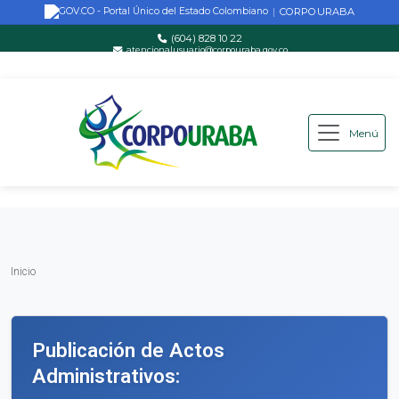
CORPOURABA
|
(604) 828 10 22
atencionalusuario@corpouraba.gov.co
Lun-Vie: 8:00 AM - 5:00 PM
Menú
Saltar al contenido principal
Inicio
Inicio
Publicación de Actos
Administrativos: