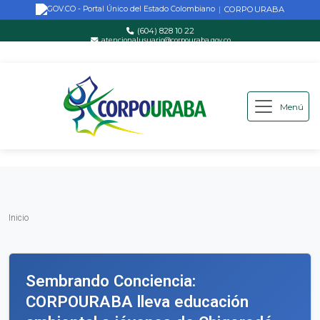
CORPOURABA
|
(604) 828 10 22
atencionalusuario@corpouraba.gov.co
Lun-Vie: 8:00 AM - 5:00 PM
Menú
Saltar al contenido principal
Inicio
Inicio
Sembrando Conciencia:
CORPOURABA lleva educación