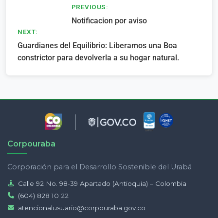
Navegación
PREVIOUS:
Notificacion por aviso
de
NEXT:
entradas
Guardianes del Equilibrio: Liberamos una Boa
constrictor para devolverla a su hogar natural.
Corpouraba
Corporación para el Desarrollo Sostenible del Urabá
Calle 92 No. 98-39 Apartado (Antioquia) – Colombia
(604) 828 10 22
atencionalusuario@corpouraba.gov.co