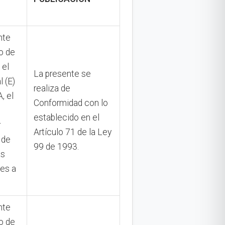
nte
o de
 el
La presente se
l (E)
realiza de
 el
Conformidad con lo
establecido en el
r
Artículo 71 de la Ley
 de
99 de 1993.
as
tes a
nte
o de