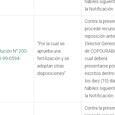
hábiles siguien
la Notificación.
Contra la prese
procede recurs
reposición ante
“Por la cual se
Director Genera
lución N° 200-
aprueba una
de COPOURABA,
0-99-0594-
fertilización y se
cual deberá
adoptan otras
presentarse po
disposiciones”
escritos dentro
los diez (10) dí
hábiles siguien
la Notificación.
Contra la prese