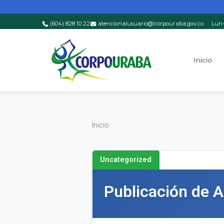
(604) 828 10 22
atencionalusuario@corpouraba.gov.co
Lun-
Saltar al contenido principal
Inicio
Inicio
Inicio
Uncategorized
Publicación de 