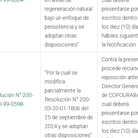
0-99-0604-
en áreas de
cual deberá
regeneración natural
presentarse po
bajo un enfoque de
escritos dentro
persistencia y se
los diez (10) dí
adoptan otras
hábiles siguien
disposiciones”
la Notificación.
Contra la prese
procede recurs
“Por la cual se
reposición ante
modifica
Director Genera
parcialmente la
lución N° 200-
de COPOURABA,
Resolución N° 200-
0-99-0598-
cual deberá
03-20-01-1806 del
presentarse po
25 de septiembre de
escritos dentro
2024 y se adoptan
los diez (10) dí
otras disposiciones”