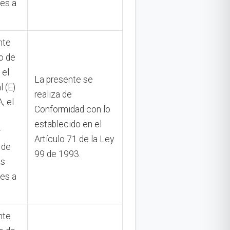
tes a
nte
o de
 el
La presente se
l (E)
realiza de
 el
Conformidad con lo
establecido en el
r
Artículo 71 de la Ley
 de
99 de 1993.
as
tes a
nte