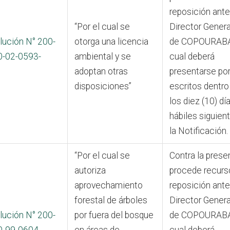
reposición ante
“Por el cual se
Director Genera
lución N° 200-
otorga una licencia
de COPOURABA,
0-02-0593-
ambiental y se
cual deberá
adoptan otras
presentarse po
disposiciones”
escritos dentro
los diez (10) dí
hábiles siguien
la Notificación.
“Por el cual se
Contra la prese
autoriza
procede recurs
aprovechamiento
reposición ante
forestal de árboles
Director Genera
lución N° 200-
por fuera del bosque
de COPOURABA,