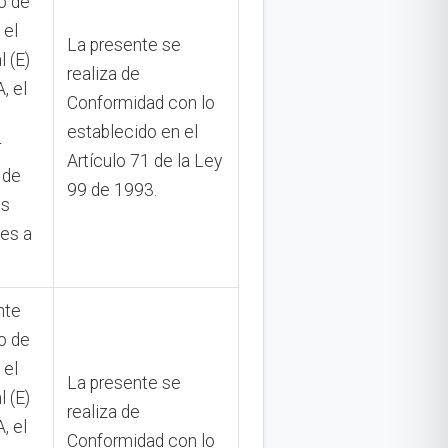
o de
 el
La presente se
l (E)
realiza de
 el
Conformidad con lo
establecido en el
r
Artículo 71 de la Ley
 de
99 de 1993.
as
tes a
nte
o de
 el
La presente se
l (E)
realiza de
 el
Conformidad con lo