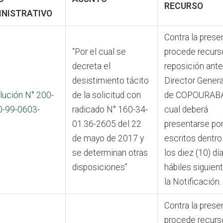
RECURSO
INISTRATIVO
Contra la prese
“Por el cual se
procede recurs
decreta el
reposición ante
desistimiento tácito
Director Genera
lución N° 200-
de la solicitud con
de COPOURABA,
0-99-0603-
radicado N° 160-34-
cual deberá
01.36-2605 del 22
presentarse po
de mayo de 2017 y
escritos dentro
se determinan otras
los diez (10) dí
disposiciones”
hábiles siguien
la Notificación.
Contra la prese
procede recurs