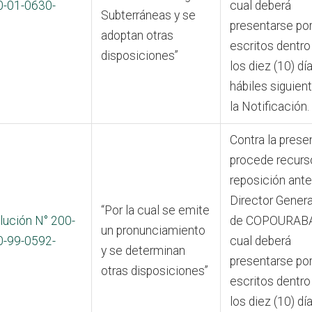
0-01-0630-
cual deberá
Subterráneas y se
presentarse po
adoptan otras
escritos dentro
disposiciones”
los diez (10) dí
hábiles siguien
la Notificación.
Contra la prese
procede recurs
reposición ante
Director Genera
“Por la cual se emite
lución N° 200-
de COPOURABA,
un pronunciamiento
0-99-0592-
cual deberá
y se determinan
presentarse po
otras disposiciones”
escritos dentro
los diez (10) dí