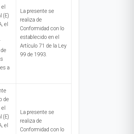
 el
La presente se
l (E)
realiza de
 el
Conformidad con lo
establecido en el
r
Artículo 71 de la Ley
 de
99 de 1993.
as
tes a
nte
o de
 el
La presente se
l (E)
realiza de
 el
Conformidad con lo