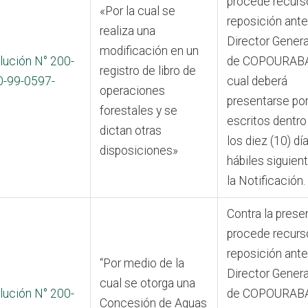
procede recurs
«Por la cual se
reposición ante
realiza una
Director Genera
modificación en un
lución N° 200-
de COPOURABA,
registro de libro de
0-99-0597-
cual deberá
operaciones
presentarse po
forestales y se
escritos dentro
dictan otras
los diez (10) dí
disposiciones»
hábiles siguien
la Notificación.
Contra la prese
procede recurs
reposición ante
“Por medio de la
Director Genera
cual se otorga una
lución N° 200-
de COPOURABA,
Concesión de Aguas