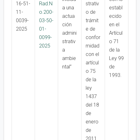
16-51-
Rad.N
strativ
a una
establ
11-
o.200-
o de
actua
ecido
0039-
03-50-
trámit
ción
en el
2025
01-
e de
admini
Artícul
0099-
confor
strativ
o 71
2025
midad
a
de la
con el
ambie
Ley 99
artícul
ntal”
de
o 75
1993.
de la
ley
1437
del 18
de
enero
de
2011