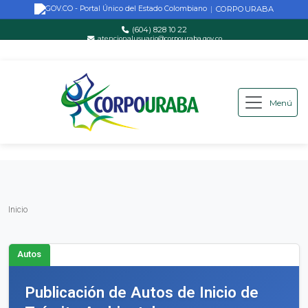
CORPOURABA
|
(604) 828 10 22
atencionalusuario@corpouraba.gov.co
Lun-Vie: 8:00 AM - 5:00 PM
Menú
Saltar al contenido principal
Inicio
Inicio
Autos
Publicación de Autos de Inicio de