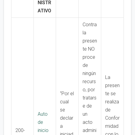
NISTR
ATIVO
Contra
la
presen
te NO
proce
de
ningún
La
recurs
presen
o, por
“Por el
te se
tratars
cual
realiza
e de
se
de
Auto
un
declar
Confor
de
acto
a
midad
200-
inicio
admini
iniciad
con lo