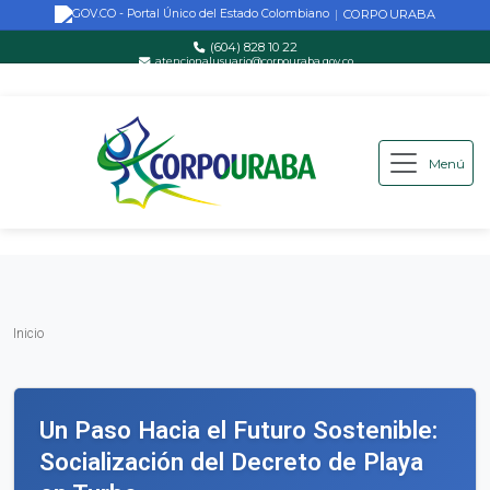
CORPOURABA
|
(604) 828 10 22
atencionalusuario@corpouraba.gov.co
Lun-Vie: 8:00 AM - 5:00 PM
Menú
Saltar al contenido principal
Inicio
Inicio
Un Paso Hacia el Futuro Sostenible:
Socialización del Decreto de Playa