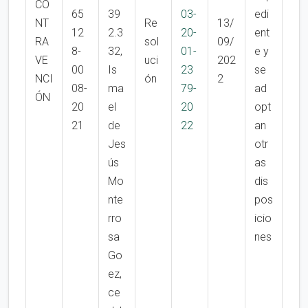
CO
65
39
03-
edi
NT
Re
13/
12
2.3
20-
ent
RA
sol
09/
8-
32,
01-
e y
VE
uci
202
00
Is
23
se
NCI
ón
2
08-
ma
79-
ad
ÓN
20
el
20
opt
21
de
22
an
Jes
otr
ús
as
Mo
dis
nte
pos
rro
icio
sa
nes
Go
ez,
ce