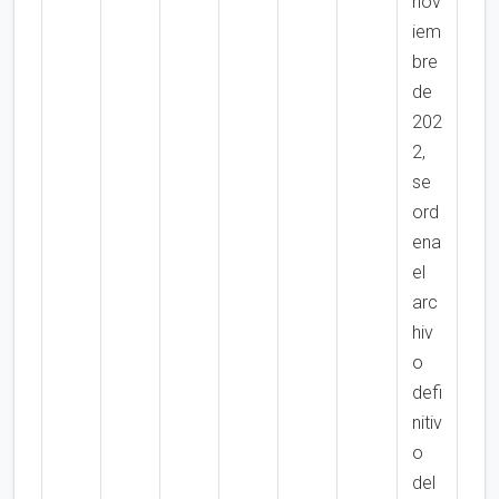
nov
iem
bre
de
202
2,
se
ord
ena
el
arc
hiv
o
defi
nitiv
o
del