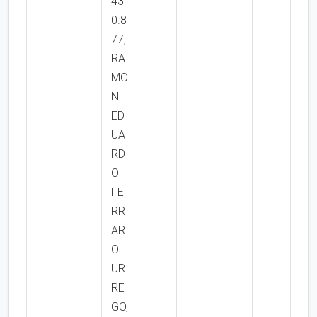
43
0.8
77,
RA
MO
N
ED
UA
RD
O
FE
RR
AR
O
UR
RE
GO,