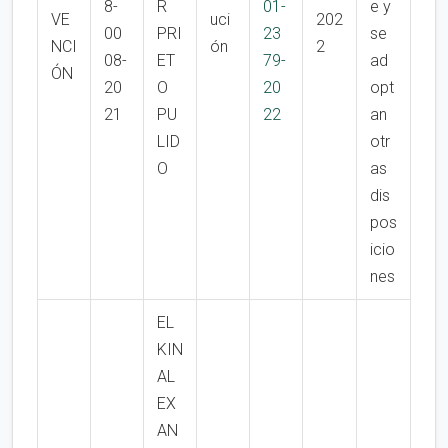
8-
R
01-
e y
VE
uci
202
00
PRI
23
se
NCI
ón
2
08-
ET
79-
ad
ÓN
20
O
20
opt
21
PU
22
an
LID
otr
O
as
dis
pos
icio
nes
EL
KIN
AL
EX
AN