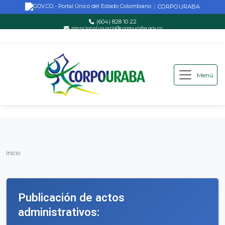
CORPOURABA
|
(604) 828 10 22
atencionalusuario@corpouraba.gov.co
Lun-Vie: 8:00 AM - 5:00 PM
Menú
Saltar al contenido principal
Inicio
Inicio
Publicación de actos
administrativos: