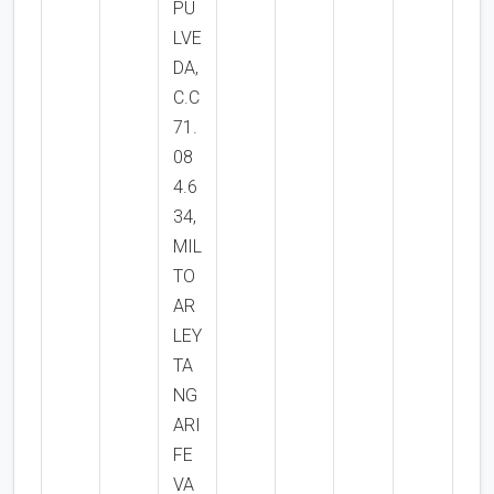
PU
LVE
DA,
C.C
71.
08
4.6
34,
MIL
TO
AR
LEY
TA
NG
ARI
FE
VA