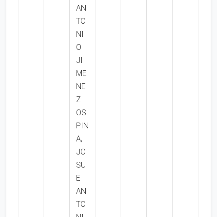
AN
TO
NI
O
JI
ME
NE
Z
OS
PIN
A,
JO
SU
E
AN
TO