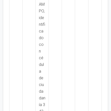
AM
PO,
ide
ntifi
ca
do
co
n
cé
dul
a
de
ciu
da
dan
ía 3