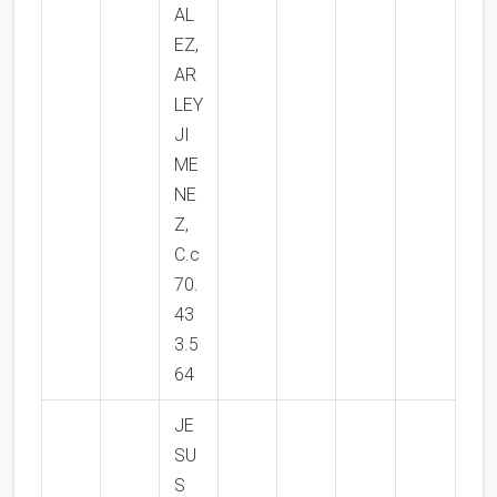
AL
EZ,
AR
LEY
JI
ME
NE
Z,
C.c
70.
43
3.5
64
JE
SU
S