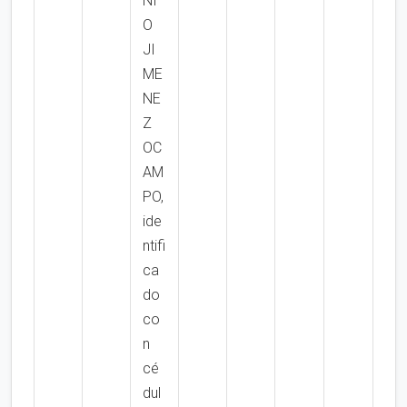
NI
O
JI
ME
NE
Z
OC
AM
PO,
ide
ntifi
ca
do
co
n
cé
dul