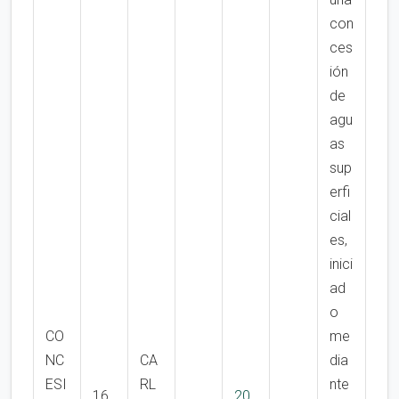
con
ces
ión
de
agu
as
sup
erfi
cial
es,
inici
ad
o
CO
me
NC
CA
dia
ESI
RL
nte
16
20