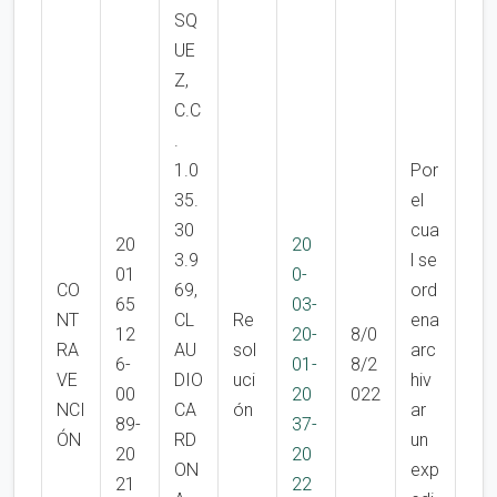
SQ
UE
Z,
C.C
.
1.0
Por
35.
el
30
cua
20
20
3.9
l se
01
0-
CO
69,
ord
65
03-
NT
CL
Re
ena
12
20-
8/0
RA
AU
sol
arc
6-
01-
8/2
VE
DIO
uci
hiv
00
20
022
NCI
CA
ón
ar
89-
37-
ÓN
RD
un
20
20
ON
exp
21
22