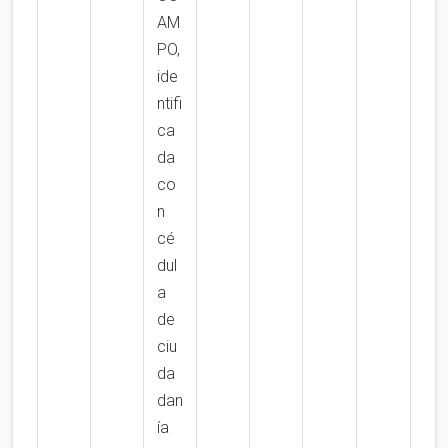
AM
PO,
ide
ntifi
ca
da
co
n
cé
dul
a
de
ciu
da
dan
ía