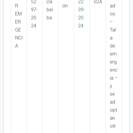
52
Da
22
024
R
ón
ad
97-
bei
39-
EM
os
20
ba
20
ER
–
24
24
GE
Tal
NCI
a
A
de
em
erg
enc
ia –
y
se
ad
opt
an
otr