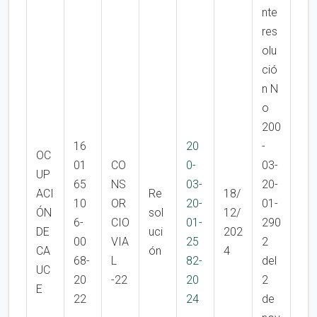
nte
res
olu
ció
n N
o
200
16
20
-
OC
01
CO
0-
03-
UP
65
NS
03-
20-
ACI
Re
18/
10
OR
20-
01-
ÓN
sol
12/
6-
CIO
01-
290
DE
uci
202
00
VIA
25
2
CA
ón
4
68-
L
82-
del
UC
20
-22
20
2
E
22
24
de