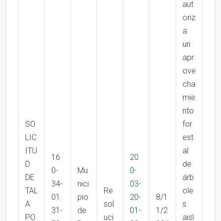
aut
oriz
a
un
apr
ove
cha
mie
nto
SO
for
LIC
est
ITU
al
16
20
D
de
0-
Mu
0-
DE
árb
34-
nici
03-
TAL
Re
ole
01.
pio
20-
8/1
A
sol
s
31-
de
01-
1/2
PO
uci
aisl