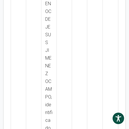
EN
OC
DE
JE
SU
S
JI
ME
NE
Z
OC
AM
PO,
ide
ntifi
ca
do