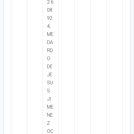
2.6
08.
92
4,
ME
DA
RD
O
DE
JE
SU
S
JI
ME
NE
Z
OC