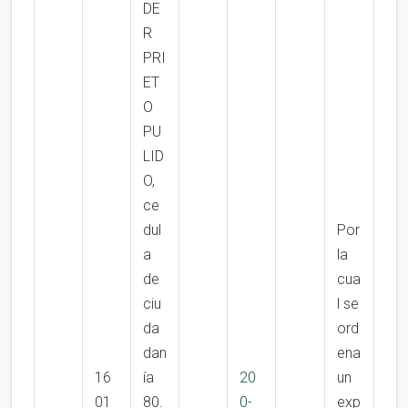
DE
R
PRI
ET
O
PU
LID
O,
ce
dul
Por
a
la
de
cua
ciu
l se
da
ord
dan
ena
16
ía
20
un
01
80.
0-
exp