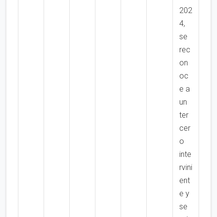
202
4,
se
rec
on
oc
e a
un
ter
cer
o
inte
rvini
ent
e y
se