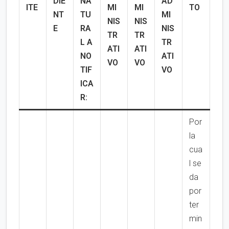
DIE
NA
AD
ITE
MI
MI
TO
NT
TU
MI
NIS
NIS
E
RA
NIS
TR
TR
L A
TR
ATI
ATI
NO
ATI
VO
VO
TIF
VO
ICA
R:
Por
la
cua
l se
da
por
ter
min