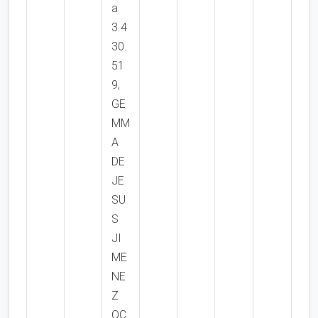
a
3.4
30.
51
9,
GE
MM
A
DE
JE
SU
S
JI
ME
NE
Z
OC