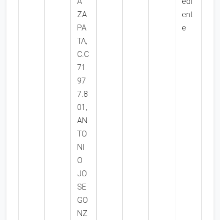
A
edi
ZA
ent
PA
e
TA,
C.C
71.
97
7.8
01,
AN
TO
NI
O
JO
SE
GO
NZ