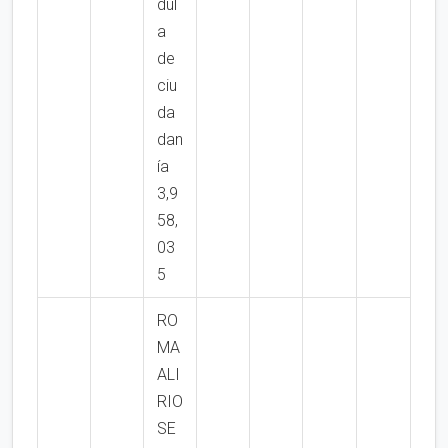
dul
a
de
ciu
da
dan
ía
3,9
58,
03
5
RO
MA
ALI
RIO
SE