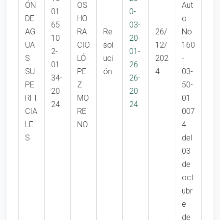
ÓN
OS
Aut
01
0-
DE
HO
o
65
03-
AG
RA
Re
26/
No
10
20-
UA
CIO
sol
12/
160
2-
01-
S
LÓ
uci
202
-
01
26
SU
PE
ón
4
03-
34-
26-
PE
Z
50-
20
20
RFI
MO
01-
24
24
CIA
RE
007
LE
NO
4
S
del
03
de
oct
ubr
e
de