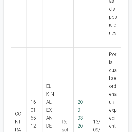
as
dis
pos
icio
nes
Por
la
cua
l se
EL
ord
KIN
ena
16
AL
20
un
01
EX
0-
exp
CO
65
AN
03-
edi
NT
Re
13/
12
DE
20-
ent
RA
sol
09/