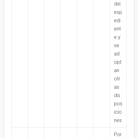
del
exp
edi
ent
e y
se
ad
opt
an
otr
as
dis
pos
icio
nes
Por