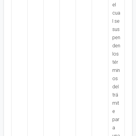
el
cua
l se
sus
pen
den
los
tér
min
os
del
trá
mit
e
par
a
una