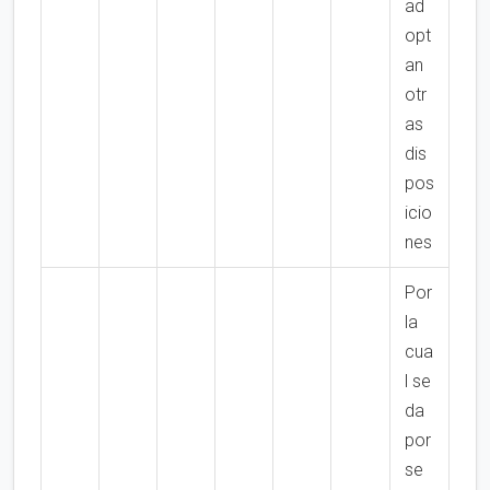
ad
opt
an
otr
as
dis
pos
icio
nes
Por
la
cua
l se
da
por
se