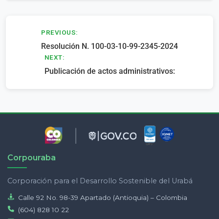
Navegación
PREVIOUS:
Resolución N. 100-03-10-99-2345-2024
de
NEXT:
entradas
Publicación de actos administrativos:
Corpouraba
Corporación para el Desarrollo Sostenible del Urabá
Calle 92 No. 98-39 Apartado (Antioquia) – Colombia
(604) 828 10 22