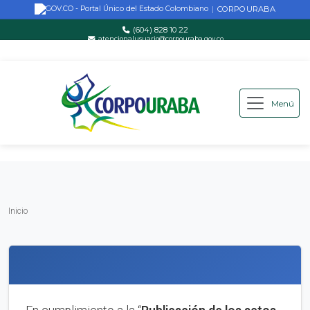
CORPOURABA
|
(604) 828 10 22
atencionalusuario@corpouraba.gov.co
Lun-Vie: 8:00 AM - 5:00 PM
Menú
Saltar al contenido principal
Inicio
Inicio