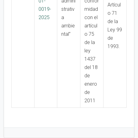
01-
admini
confor
Artícul
0019-
strativ
midad
o 71
2025
a
con el
de la
ambie
artícul
Ley 99
ntal”
o 75
de
de la
1993.
ley
1437
del 18
de
enero
de
2011