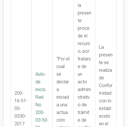
la
presen
te
proce
de el
recurs
La
o, por
presen
“Por el
tratars
te se
cual
e de
realiza
Auto
se
un
de
de
declar
acto
Confor
inicio
a
admini
200-
midad
Rad.
iniciad
strativ
16-51-
con lo
No.
a una
o de
05-
establ
200-
actua
trámit
0330-
ecido
03-50-
ción
e de
2017
en el