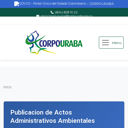
CORPOURABA
|
(604) 828 10 22
atencionalusuario@corpouraba.gov.co
Lun-Vie: 8:00 AM - 5:00 PM
Menú
Saltar al contenido principal
Inicio
Inicio
Publicacion de Actos
Administrativos Ambientales