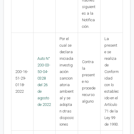
hábiles
siguient
es a la
Notifica
ción.
Por el
La
cual se
present
declara
e se
Auto N°
iniciada
realiza
Contra
200-03-
investig
de
la
200-16-
50-04-
ación
Conform
present
51-29-
0328
sancion
idad
e no
0118-
del 26
atoria
con lo
procede
2022
de
ambient
establec
recurso
agosto
al y se
ido en el
alguno
de 2022
adopta
Artículo
n otras
71 de la
disposic
Ley 99
iones
de 1993.