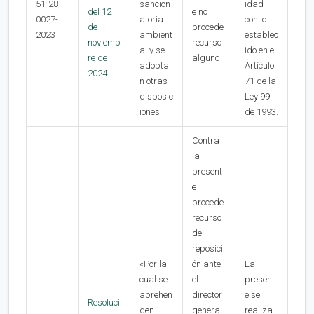
51-28-
sancion
idad
del 12
e no
0027-
atoria
con lo
de
procede
2023
ambient
establec
noviemb
recurso
al y se
ido en el
re de
alguno
adopta
Artículo
2024
n otras
71 de la
disposic
Ley 99
iones
de 1993.
Contra
la
present
e
procede
recurso
de
reposici
«Por la
ón ante
La
cual se
el
present
aprehen
director
e se
Resoluci
den
general
realiza