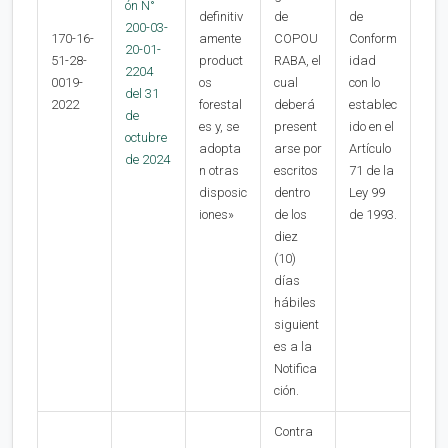
ón N°
definitiv
de
de
200-03-
170-16-
amente
COPOU
Conform
20-01-
51-28-
product
RABA, el
idad
2204
0019-
os
cual
con lo
del 31
2022
forestal
deberá
establec
de
es y, se
present
ido en el
octubre
adopta
arse por
Artículo
de 2024
n otras
escritos
71 de la
disposic
dentro
Ley 99
iones»
de los
de 1993.
diez
(10)
días
hábiles
siguient
es a la
Notifica
ción.
Contra