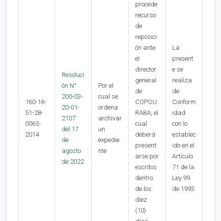
procede
recurso
de
reposici
ón ante
La
el
present
director
e se
Resoluci
general
realiza
ón N°
Por el
de
de
200-03-
cual se
160-16-
COPOU
Conform
20-01-
ordena
51-28-
RABA, el
idad
2107
archivar
0065-
cual
con lo
del 17
un
2014
deberá
establec
de
expedie
present
ido en el
agosto
nte
arse por
Artículo
de 2022
escritos
71 de la
dentro
Ley 99
de los
de 1993.
diez
(10)