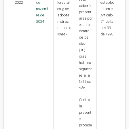
2022
de
forestal
establec
deberá
noviemb
es y, se
ido en el
present
re de
adopta
Artículo
arse por
2024
n otras
71 de la
escritos
disposic
Ley 99
dentro
iones»
de 1993.
de los
diez
(10)
días
hábiles
siguient
es a la
Notifica
ción.
Contra
la
present
e
procede