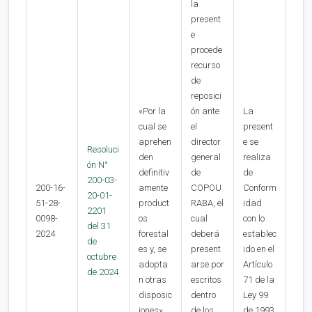
la
present
e
procede
recurso
de
reposici
«Por la
ón ante
La
cual se
el
present
aprehen
director
e se
Resoluci
den
general
realiza
ón N°
definitiv
de
de
200-03-
200-16-
amente
COPOU
Conform
20-01-
51-28-
product
RABA, el
idad
2201
0098-
os
cual
con lo
del 31
2024
forestal
deberá
establec
de
es y, se
present
ido en el
octubre
adopta
arse por
Artículo
de 2024
n otras
escritos
71 de la
disposic
dentro
Ley 99
iones»
de los
de 1993.