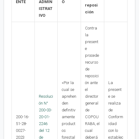
ENTE
ADMIN
O
reposi
ISTRAT
ción
IVO
Contra
la
present
e
procede
recurso
de
reposici
«Por la
ón ante
La
cual se
el
present
Resoluci
aprehen
director
e se
ón N°
den
general
realiza
200-03-
definitiv
de
de
200-16-
20-01-
amente
COPOU
Conform
51-28-
2246
product
RABA, el
idad
0027-
del 12
os
cual
con lo
2023
de
forestal
deberá
establec