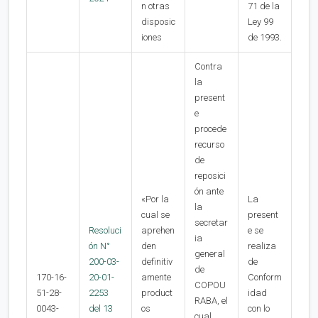
n otras
71 de la
disposic
Ley 99
iones
de 1993.
Contra
la
present
e
procede
recurso
de
reposici
ón ante
«Por la
La
la
cual se
present
secretar
Resoluci
aprehen
e se
ia
ón N°
den
realiza
general
200-03-
definitiv
de
de
170-16-
20-01-
amente
Conform
COPOU
51-28-
2253
product
idad
RABA, el
0043-
del 13
os
con lo
cual