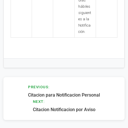
días
hábiles
siguient
es a la
Notifica
ción.
Navegación
PREVIOUS:
Citacion para Notificacion Personal
de
NEXT:
entradas
Citacion Notificacion por Aviso