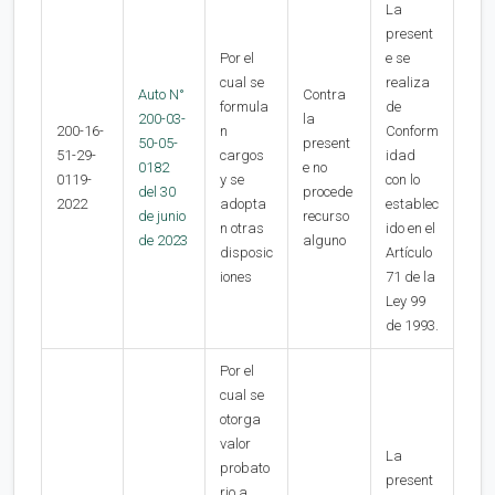
La
present
Por el
e se
cual se
realiza
Auto N°
Contra
formula
de
200-03-
la
200-16-
n
Conform
50-05-
present
51-29-
cargos
idad
0182
e no
0119-
y se
con lo
del 30
procede
2022
adopta
establec
de junio
recurso
n otras
ido en el
de 2023
alguno
disposic
Artículo
iones
71 de la
Ley 99
de 1993.
Por el
cual se
otorga
valor
La
probato
present
rio a