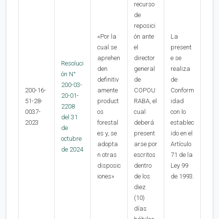
recurso
de
reposici
«Por la
ón ante
La
cual se
el
present
aprehen
director
e se
Resoluci
den
general
realiza
ón N°
definitiv
de
de
200-03-
200-16-
amente
COPOU
Conform
20-01-
51-28-
product
RABA, el
idad
2208
0037-
os
cual
con lo
del 31
2023
forestal
deberá
establec
de
es y, se
present
ido en el
octubre
adopta
arse por
Artículo
de 2024
n otras
escritos
71 de la
disposic
dentro
Ley 99
iones»
de los
de 1993.
diez
(10)
días