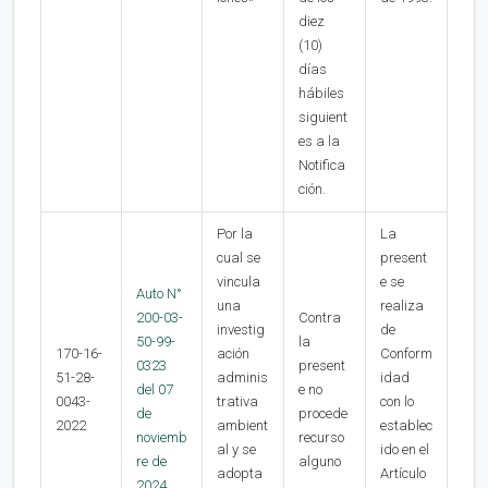
diez
(10)
días
hábiles
siguient
es a la
Notifica
ción.
Por la
La
cual se
present
vincula
e se
Auto N°
una
realiza
200-03-
Contra
investig
de
50-99-
la
170-16-
ación
Conform
0323
present
51-28-
adminis
idad
del 07
e no
0043-
trativa
con lo
de
procede
2022
ambient
establec
noviemb
recurso
al y se
ido en el
re de
alguno
adopta
Artículo
2024