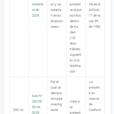
noviemb
es y, se
present
ido en el
re de
adopta
arse por
Artículo
2024
n otras
escritos
71 de la
disposic
dentro
Ley 99
iones»
de los
de 1993.
diez
(10)
días
hábiles
siguient
es a la
Notifica
ción.
Por el
La
cual se
present
declara
e se
Auto N°
iniciada
realiza
200-03-
Contra
investig
de
50-04-
la
200-16-
ación
Conform
0329
present