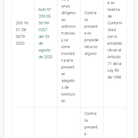
e se
unas
Auto N°
realiza
diligenci
Contra
200-03-
de
as
la
200-16-
50-99-
Conform
adminis
present
51-28-
0257
idad
trativas
e no
0079-
del 29
con lo
y se
procede
2020
de
establec
corre
recurso
agosto
ido en el
traslad
alguno
de 2023
Artículo
o para
71 de la
present
Ley 99
ar
de 1993.
alegato
s de
conclusi
ón
Contra
la
present
e