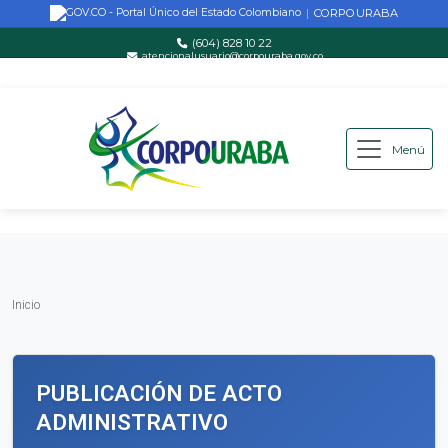
CORPOURABA
|
(604) 828 10 22
atencionalusuario@corpouraba.gov.co
Lun-Vie: 8:00 AM - 5:00 PM
Menú
Saltar al contenido principal
Inicio
Inicio
PUBLICACIÓN DE ACTO
ADMINISTRATIVO