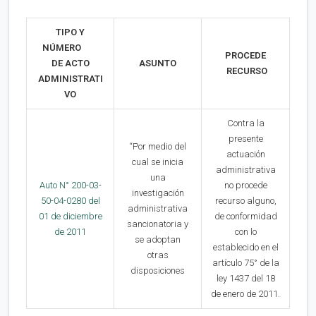
TIPO Y
NÚMERO
PROCEDE
DE ACTO
ASUNTO
RECURSO
ADMINISTRATI
VO
Contra la
presente
“Por medio del
actuación
cual se inicia
administrativa
una
Auto N° 200-03-
no procede
investigación
50-04-0280 del
recurso alguno,
administrativa
01 de diciembre
de conformidad
sancionatoria y
de 2011
con lo
se adoptan
establecido en el
otras
artículo 75° de la
disposiciones
ley 1437 del 18
de enero de 2011.