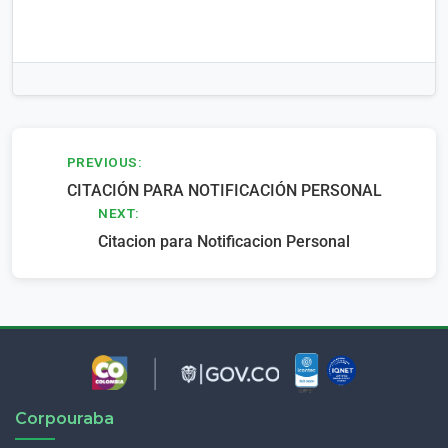
Navegación
PREVIOUS:
CITACIÓN PARA NOTIFICACIÓN PERSONAL
de
NEXT:
entradas
Citacion para Notificacion Personal
Corpouraba