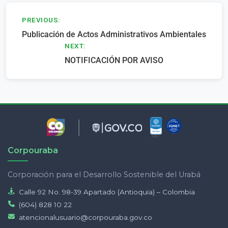
Navegación
PREVIOUS:
Publicación de Actos Administrativos Ambientales
de
NEXT:
entradas
NOTIFICACIÓN POR AVISO
Corpouraba
Corporación para el Desarrollo Sostenible del Urabá
Calle 92 No. 98-39 Apartado (Antioquia) – Colombia
(604) 828 10 22
atencionalusuario@corpouraba.gov.co