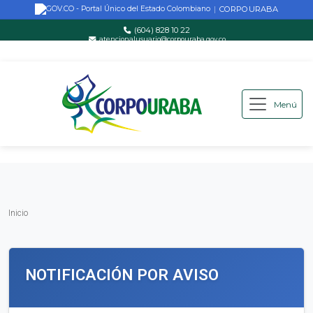
CORPOURABA
|
(604) 828 10 22
atencionalusuario@corpouraba.gov.co
Lun-Vie: 8:00 AM - 5:00 PM
Menú
Saltar al contenido principal
Inicio
Inicio
NOTIFICACIÓN POR AVISO