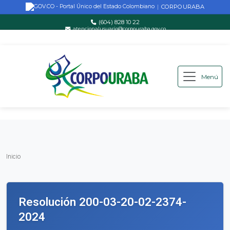
CORPOURABA
|
(604) 828 10 22
atencionalusuario@corpouraba.gov.co
Lun-Vie: 8:00 AM - 5:00 PM
Menú
Saltar al contenido principal
Inicio
Inicio
Resolución 200-03-20-02-2374-
2024