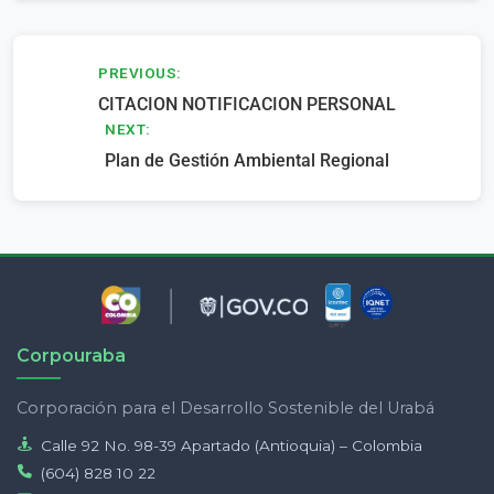
Navegación
PREVIOUS:
CITACION NOTIFICACION PERSONAL
de
NEXT:
entradas
Plan de Gestión Ambiental Regional
Corpouraba
Corporación para el Desarrollo Sostenible del Urabá
Calle 92 No. 98-39 Apartado (Antioquia) – Colombia
(604) 828 10 22