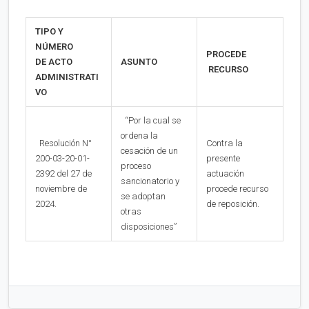
TIPO Y
NÚMERO
PROCEDE
DE ACTO
ASUNTO
RECURSO
ADMINISTRATI
VO
“Por la cual se
ordena la
Resolución N°
Contra la
cesación de un
200-03-20-01-
presente
proceso
2392 del 27 de
actuación
sancionatorio y
noviembre de
procede recurso
se adoptan
2024.
de reposición.
otras
disposiciones”