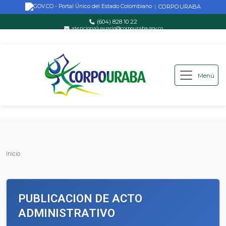
CORPOURABA
|
(604) 828 10 22
atencionalusuario@corpouraba.gov.co
Lun-Vie: 8:00 AM - 5:00 PM
Menú
Saltar al contenido principal
Inicio
Inicio
PUBLICACION DE ACTO
ADMINISTRATIVO