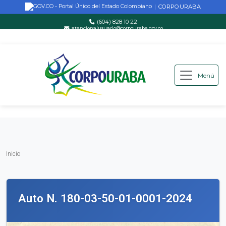
CORPOURABA
|
(604) 828 10 22
atencionalusuario@corpouraba.gov.co
Lun-Vie: 8:00 AM - 5:00 PM
Menú
Saltar al contenido principal
Inicio
Inicio
Auto N. 180-03-50-01-0001-2024