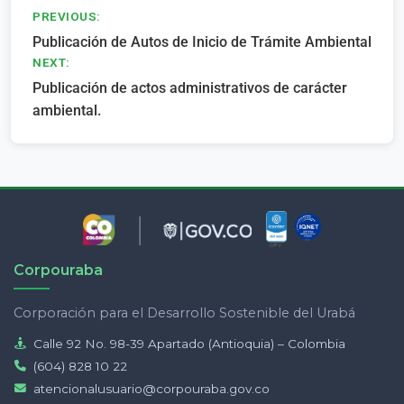
Navegación
PREVIOUS:
Publicación de Autos de Inicio de Trámite Ambiental
de
NEXT:
entradas
Publicación de actos administrativos de carácter
ambiental.
Corpouraba
Corporación para el Desarrollo Sostenible del Urabá
Calle 92 No. 98-39 Apartado (Antioquia) – Colombia
(604) 828 10 22
atencionalusuario@corpouraba.gov.co