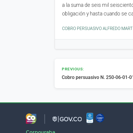
a la suma de seis mil seiscien
obligación y hasta cuando se ca
COBRO PERSUASIVO ALFREDO MARTI
Navegación
PREVIOUS:
Cobro persuasivo N. 250-06-01-0
de
entradas
Corpouraba