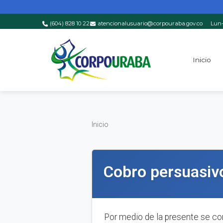
(604) 828 10 22
atencionalusuario@corpouraba.gov.co
Lun-
Saltar al contenido principal
Inicio
Inicio
Inicio
Cobro persuasiv
Por medio de la presente se c