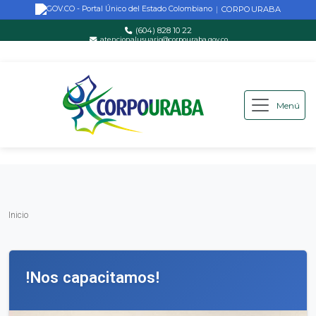
CORPOURABA
|
(604) 828 10 22
atencionalusuario@corpouraba.gov.co
Lun-Vie: 8:00 AM - 5:00 PM
Menú
Saltar al contenido principal
Inicio
Inicio
!Nos capacitamos!