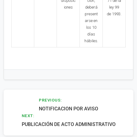
disposic
ción,
71 de la
iones
deberá
ley 99
present
de 1993.
arse en
los 10
días
hábiles.
Navegación
PREVIOUS:
NOTIFICACION POR AVISO
de
NEXT:
entradas
PUBLICACIÓN DE ACTO ADMINISTRATIVO