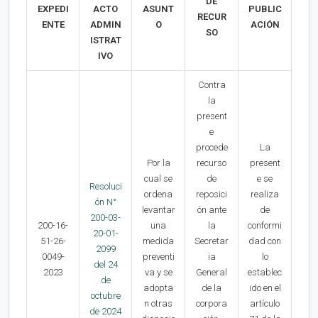
DE
EXPEDI
ACTO
ASUNT
PUBLIC
RECUR
ENTE
ADMIN
O
ACIÓN
SO
ISTRAT
IVO
Contra
la
present
e
procede
La
Por la
recurso
present
cual se
de
e se
Resoluci
ordena
reposici
realiza
ón N°
levantar
ón ante
de
200-03-
200-16-
una
la
conformi
20-01-
51-26-
medida
Secretar
dad con
2099
0049-
preventi
ia
lo
del 24
2023
va y se
General
establec
de
adopta
de la
ido en el
octubre
n otras
corpora
artículo
de 2024