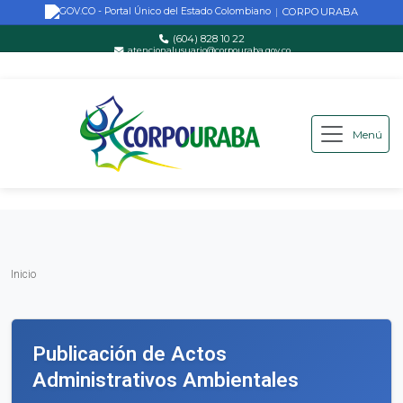
CORPOURABA
|
(604) 828 10 22
atencionalusuario@corpouraba.gov.co
Lun-Vie: 8:00 AM - 5:00 PM
Menú
Saltar al contenido principal
Inicio
Inicio
Publicación de Actos
Administrativos Ambientales