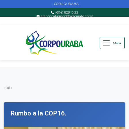
CORPOURABA
|
(604) 828 10 22
atencionalusuario@corpouraba.gov.co
Lun-Vie: 8:00 AM - 5:00 PM
Menú
Saltar al contenido principal
Inicio
Inicio
Rumbo a la COP16.