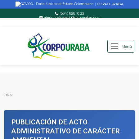
CORPOURABA
|
(604) 828 10 22
atencionalusuario@corpouraba.gov.co
Lun-Vie: 8:00 AM - 5:00 PM
Menú
Saltar al contenido principal
Inicio
Inicio
PUBLICACIÓN DE ACTO
ADMINISTRATIVO DE CARÁCTER