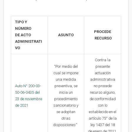
TIPO Y
NÚMERO
PROCEDE
DE ACTO
ASUNTO
RECURSO
ADMINISTRATI
VO
Contra la
“Por medio del
presente
cual se impone
actuación
una medida
administrativa
Auto N° 200-03-
preventiva, se
no procede
50-06-0435 del
inicia un
recurso alguno,
23 de noviembre
procedimiento
de conformidad
de 2021
sancionatorio y
con lo
se adoptan
establecido en el
otras
artículo 75° de la
disposiciones”
ley 1437 del 18
de enero de 2011.