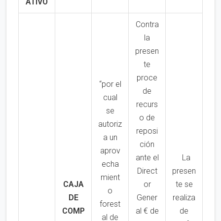
ATIVO
Contra
la
presen
te
proce
“por el
de
cual
recurs
se
o de
autoriz
reposi
a un
ción
aprov
ante el
La
echa
Direct
presen
mient
CAJA
or
te se
o
DE
Gener
realiza
forest
COMP
al € de
de
al de