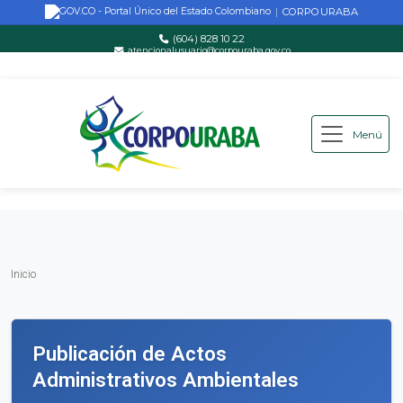
CORPOURABA
|
(604) 828 10 22
atencionalusuario@corpouraba.gov.co
Lun-Vie: 8:00 AM - 5:00 PM
Menú
Saltar al contenido principal
Inicio
Inicio
Publicación de Actos
Administrativos Ambientales