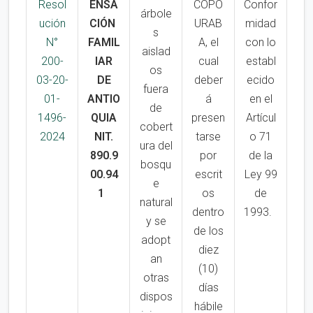
Resol
ENSA
COPO
Confor
árbole
ución
CIÓN
URAB
midad
s
N°
FAMIL
A, el
con lo
aislad
200-
IAR
cual
establ
os
03-20-
DE
deber
ecido
fuera
01-
ANTIO
á
en el
de
1496-
QUIA
presen
Artícul
cobert
2024
NIT.
tarse
o 71
ura del
890.9
por
de la
bosqu
00.94
escrit
Ley 99
e
1
os
de
natural
dentro
1993.
y se
de los
adopt
diez
an
(10)
otras
días
dispos
hábile