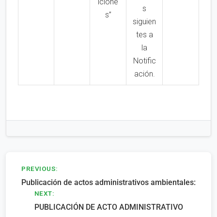
icione
s
s”
siguien
tes a
la
Notific
ación.
Navegación
PREVIOUS:
Publicación de actos administrativos ambientales:
de
NEXT:
entradas
PUBLICACIÓN DE ACTO ADMINISTRATIVO