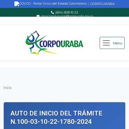
CORPOURABA
|
(604) 828 10 22
atencionalusuario@corpouraba.gov.co
Lun-Vie: 8:00 AM - 5:00 PM
Menú
Saltar al contenido principal
Inicio
Inicio
AUTO DE INICIO DEL TRÁMITE
N.100-03-10-22-1780-2024