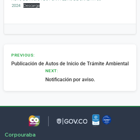
2024
Descarga
Navegación
PREVIOUS:
Publicación de Autos de Inicio de Trámite Ambiental
de
NEXT:
entradas
Notificación por aviso.
Corpouraba