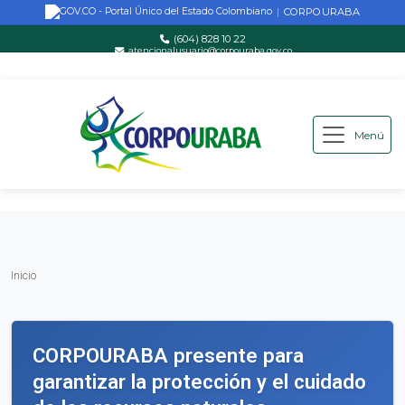
CORPOURABA
|
(604) 828 10 22
atencionalusuario@corpouraba.gov.co
Lun-Vie: 8:00 AM - 5:00 PM
Menú
Saltar al contenido principal
Inicio
Inicio
CORPOURABA presente para
garantizar la protección y el cuidado