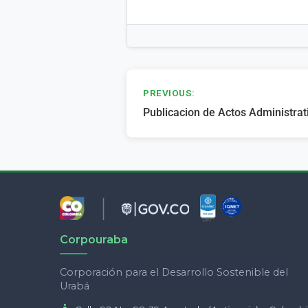
Navegación
PREVIOUS:
Publicacion de Actos Administra
de
entradas
Corpouraba
Corporación para el Desarrollo Sostenible del
Urabá