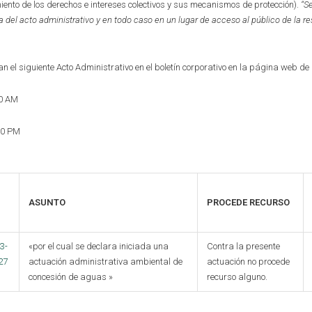
miento de los derechos e intereses colectivos y sus mecanismos de protección).
“S
a del acto administrativo y en to
d
o caso en
un lugar de acceso al público de la r
n el siguiente Acto Administrativo en el boletín corporativo en la página web de
00 AM
30 PM
ASUNTO
PROCEDE RECURSO
3-
«por el cual se declara iniciada una
Contra la presente
27
actuación administrativa ambiental de
actuación no procede
concesión de aguas »
recurso alguno.