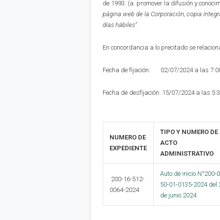
de 1993: (a. promover la difusión y conoci
página web de la Corporación,
copia íntegr
días hábiles”
.
En concordancia a lo precitado se relaciona
Fecha de fijación: 02/07/2024 a las 7:
Fecha de desfijación: 15/07/2024 a las 5:
TIPO Y NUMERO DE
NUMERO DE
ACTO
EXPEDIENTE
ADMINISTRATIVO
Auto de inicio N°200-0
200-16-512-
50-01-0135-2024 del 
0064-2024
de junio 2024