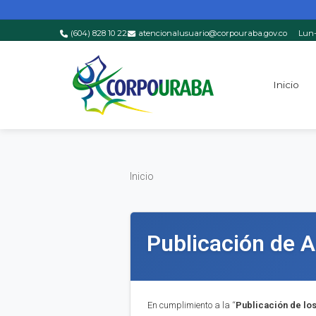
(604) 828 10 22
atencionalusuario@corpouraba.gov.co
Lun-
Saltar al contenido principal
Inicio
Inicio
Inicio
Publicación de A
En cumplimiento a la “
Publica
ci
ón de lo