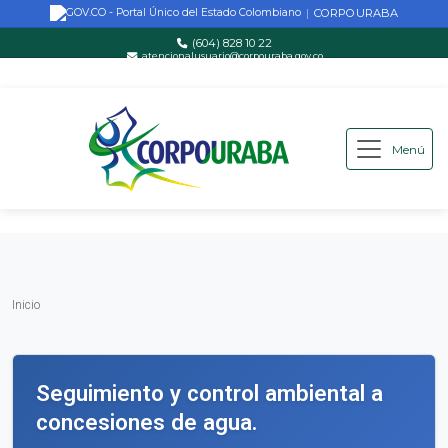
CORPOURABA
|
(604) 828 10 22
atencionalusuario@corpouraba.gov.co
Lun-Vie: 8:00 AM - 5:00 PM
Menú
Saltar al contenido principal
Inicio
Inicio
Seguimiento y control ambiental a
concesiones de agua.