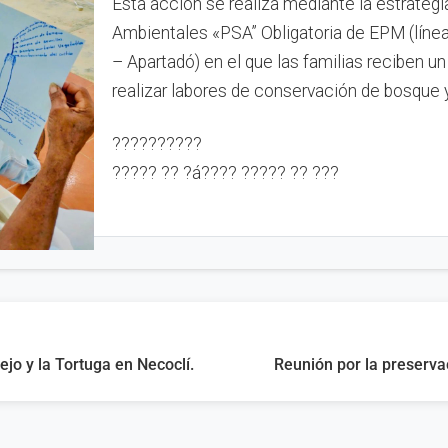
Esta acción se realiza mediante la estrategi
Ambientales «PSA” Obligatoria de EPM (líne
– Apartadó) en el que las familias reciben un
realizar labores de conservación de bosque y
??????????
????? ?? ?á???? ????? ?? ???
o y la Tortuga en Necoclí.
Reunión por la preserva