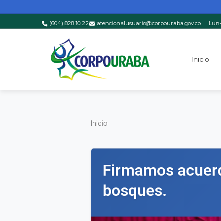
(604) 828 10 22
atencionalusuario@corpouraba.gov.co
Lun-
Saltar al contenido principal
Inicio
Inicio
Inicio
Firmamos acuerdo
bosques.