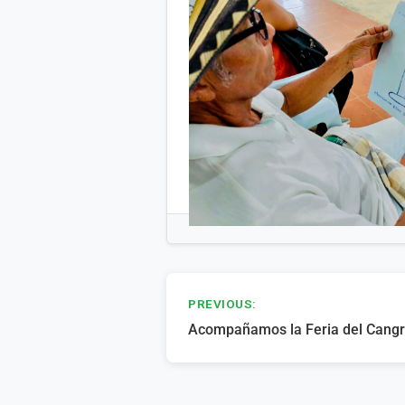
Navegación
PREVIOUS:
Acompañamos la Feria del Cangrej
de
entradas