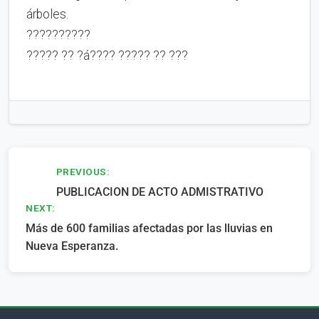
árboles.
??????????
????? ?? ?á???? ????? ?? ???
Navegación
PREVIOUS:
PUBLICACION DE ACTO ADMISTRATIVO
de
NEXT:
entradas
Más de 600 familias afectadas por las lluvias en
Nueva Esperanza.