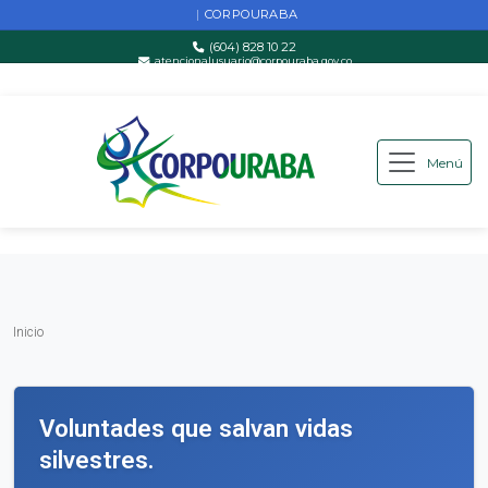
CORPOURABA
|
(604) 828 10 22
atencionalusuario@corpouraba.gov.co
Lun-Vie: 8:00 AM - 5:00 PM
Menú
Saltar al contenido principal
Inicio
Inicio
Voluntades que salvan vidas
silvestres.