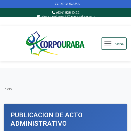
CORPOURABA
|
(604) 828 10 22
atencionalusuario@corpouraba.gov.co
Lun-Vie: 8:00 AM - 5:00 PM
Menú
Saltar al contenido principal
Inicio
Inicio
PUBLICACION DE ACTO
ADMINISTRATIVO