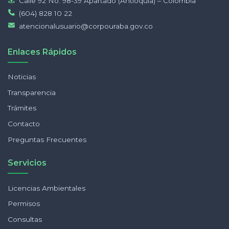
Calle 92 No. 98-39 Apartado (Antioquia) – Colombia
(604) 828 10 22
atencionalusuario@corpouraba.gov.co
Enlaces Rápidos
Noticias
Transparencia
Trámites
Contacto
Preguntas Frecuentes
Servicios
Licencias Ambientales
Permisos
Consultas