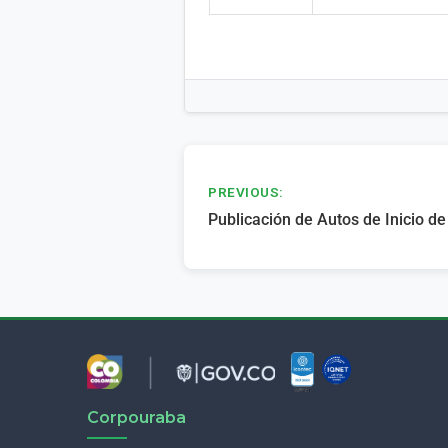
Navegación
PREVIOUS:
de
Publicación de Autos de Inicio d
entradas
Corpouraba