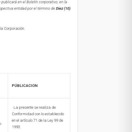
e publicará en el Boletín corporativo;
en la
espectiva entidad por el término de
Diez (10)
 la Corporación.
PÚBLICACION
La presente se realiza de
Conformidad con lo establecido
en el artículo 71 de la Ley 99 de
o
1993.