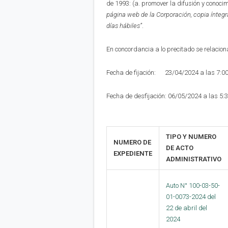
de 1993: (a. promover la difusión y conoci
página web de la Corporación,
copia íntegr
días hábiles”
.
En concordancia a lo precitado se relaciona
Fecha de fijación: 23/04/2024 a las 7:0
Fecha de desfijación: 06/05/2024 a las 5:
TIPO Y NUMERO
NUMERO DE
DE ACTO
EXPEDIENTE
ADMINISTRATIVO
Auto N° 100-03-50-
01-0073-2024 del
22 de abril del
2024