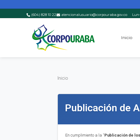
(604) 828 10 22
atencionalusuario@corpouraba.gov.co
Lun-
Saltar al contenido principal
Inicio
Inicio
Inicio
Publicación de 
En cumplimiento a la “
Publica
ci
ón de lo