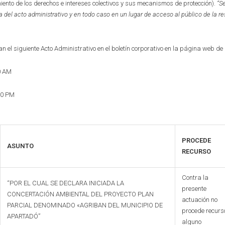
miento de los derechos e intereses colectivos y sus mecanismos de protección).
“S
a del acto administrativo y en to
d
o caso en
un lugar de acceso al público de la r
n el siguiente Acto Administrativo en el boletín corporativo en la página web de
0 AM
30 PM
PROCEDE
ASUNTO
RECURSO
Contra la
“POR EL CUAL SE DECLARA INICIADA LA
presente
CONCERTACIÓN AMBIENTAL DEL PROYECTO PLAN
actuación no
PARCIAL DENOMINADO «AGRIBAN DEL MUNICIPIO DE
procede recurs
APARTADÓ”
alguno