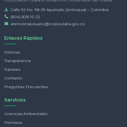
Corporación para el Desarrollo Sostenible del Urabá
Calle 92 No. 98-39 Apartado (Antioquia) – Colombia
(604) 828 10 22
atencionalusuario@corpouraba.gov.co
Enlaces Rápidos
Noticias
Transparencia
Trámites
Contacto
Preguntas Frecuentes
Servicios
Licencias Ambientales
Permisos