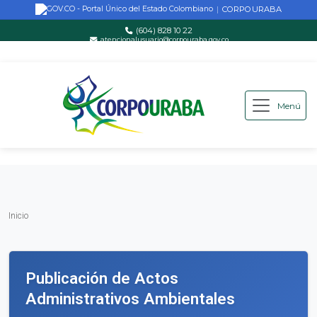
CORPOURABA
|
(604) 828 10 22
atencionalusuario@corpouraba.gov.co
Lun-Vie: 8:00 AM - 5:00 PM
Menú
Saltar al contenido principal
Inicio
Inicio
Publicación de Actos
Administrativos Ambientales