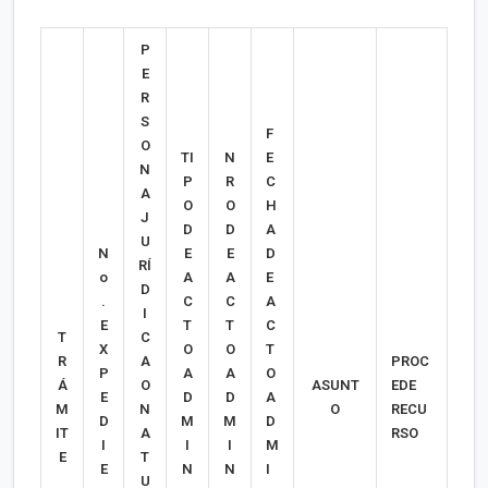
P
E
R
S
F
O
TI
N
E
N
P
R
C
A
O
O
H
J
D
D
A
U
N
E
E
D
RÍ
o
A
A
E
D
.
C
C
A
I
E
T
T
C
T
C
X
O
O
T
R
A
PROC
P
A
A
O
Á
O
ASUNT
EDE
E
D
D
A
M
N
O
RECU
D
M
M
D
IT
A
RSO
I
I
I
M
E
T
E
N
N
I
U