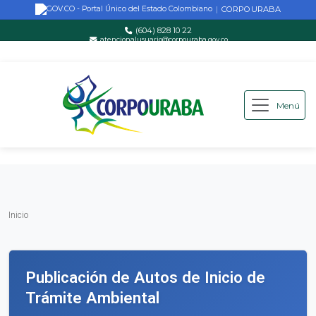
CORPOURABA
|
(604) 828 10 22
atencionalusuario@corpouraba.gov.co
Lun-Vie: 8:00 AM - 5:00 PM
Menú
Saltar al contenido principal
Inicio
Inicio
Publicación de Autos de Inicio de
Trámite Ambiental