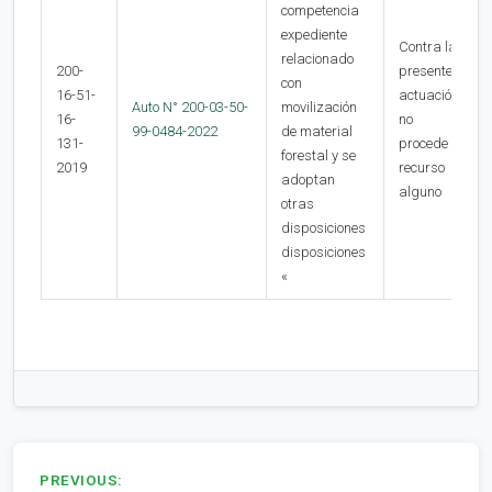
competencia
expediente
Contra la
relacionado
200-
presente
con
16-51-
actuación
Auto N° 200-03-50-
movilización
16-
no
99-0484-2022
de material
131-
procede
forestal y se
2019
recurso
adoptan
alguno
otras
disposiciones
disposiciones
«
Navegación
PREVIOUS: