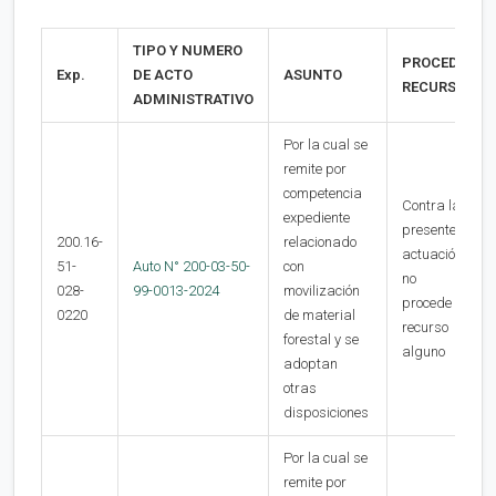
TIPO Y NUMERO
PROCEDE
Exp.
DE ACTO
ASUNTO
RECURSO
ADMINISTRATIVO
Por la cual se
remite por
competencia
Contra la
expediente
presente
200.16-
relacionado
actuación
51-
Auto N° 200-03-50-
con
no
028-
99-0013-2024
movilización
procede
0220
de material
recurso
forestal y se
alguno
adoptan
otras
disposiciones
Por la cual se
remite por