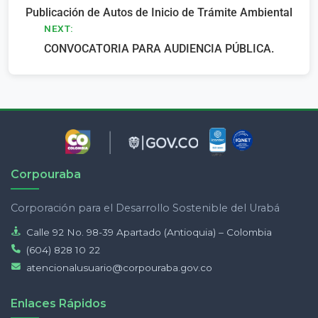
Publicación de Autos de Inicio de Trámite Ambiental
de
NEXT:
entradas
CONVOCATORIA PARA AUDIENCIA PÚBLICA.
Corpouraba
Corporación para el Desarrollo Sostenible del Urabá
Calle 92 No. 98-39 Apartado (Antioquia) – Colombia
(604) 828 10 22
atencionalusuario@corpouraba.gov.co
Enlaces Rápidos