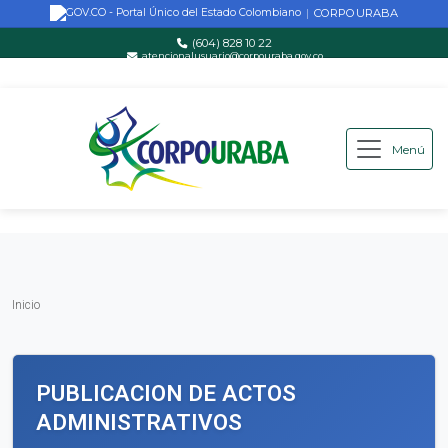
CORPOURABA
|
(604) 828 10 22
atencionalusuario@corpouraba.gov.co
Lun-Vie: 8:00 AM - 5:00 PM
Menú
Saltar al contenido principal
Inicio
Inicio
PUBLICACION DE ACTOS
ADMINISTRATIVOS