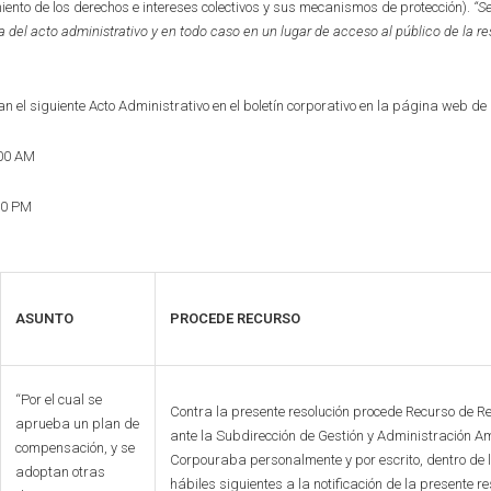
miento de los derechos e intereses colectivos y sus mecanismos de protección).
“S
a del acto administrativo y en to
d
o caso en
un lugar de acceso al público de la r
n el siguiente Acto Administrativo en el boletín corporativo en la página web de
:00 AM
30 PM
ASUNTO
PROCEDE RECURSO
“Por el cual se
Contra la presente resolución procede Recurso de R
aprueba un plan de
ante la Subdirección de Gestión y Administración A
compensación, y se
Corpouraba personalmente y por escrito, dentro de 
adoptan otras
hábiles siguientes a la notificación de la presente re