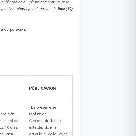
e publicará en el Boletín corporativo;
en la
espectiva entidad por el término de
Diez (10)
 la Corporación.
PÚBLICACION
La presente se
eposición
realiza de
mbiental de
Conformidad con lo
los 10 días
establecido en el
solución.
artículo 71 de la Ley 99