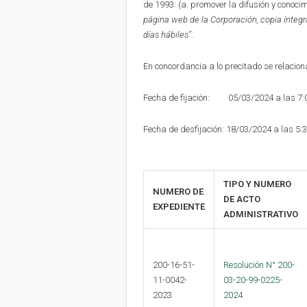
de 1993: (a. promover la difusión y conoci
página web de la Corporación,
copia íntegr
días hábiles”
.
En concordancia a lo precitado se relaciona
Fecha de fijación: 05/03/2024 a las 7
Fecha de desfijación: 18/03/2024 a las 5:
TIPO Y NUMERO
NUMERO DE
DE ACTO
EXPEDIENTE
ADMINISTRATIVO
200-16-51-
Resolución N° 200-
11-0042-
03-20-99-0225-
2023
2024