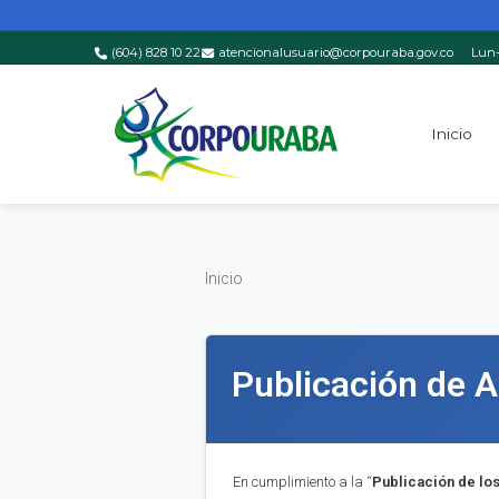
(604) 828 10 22
atencionalusuario@corpouraba.gov.co
Lun-
Saltar al contenido principal
Inicio
Inicio
Inicio
Publicación de 
En cumplimiento a la “
Publica
ci
ón de lo