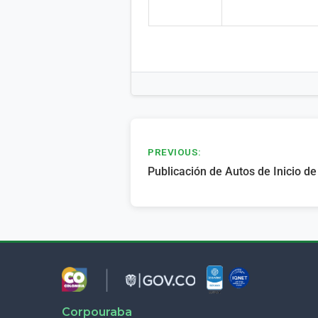
Navegación
PREVIOUS:
de
Publicación de Autos de Inicio d
entradas
Corpouraba