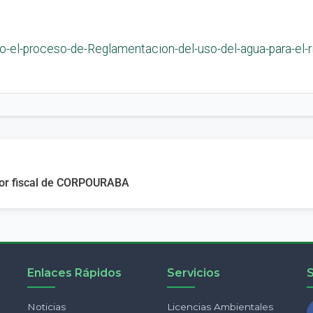
o-el-proceso-de-Reglamentacion-del-uso-del-agua-para-el-r
sor fiscal de CORPOURABA
Enlaces Rápidos
Servicios
Noticias
Licencias Ambientales