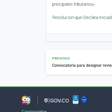
principales tributarios»
Resolucion-que-Declara-Iniciad
Navegación
PREVIOUS:
Convocatoria para designar revi
de
entradas
Corpouraba