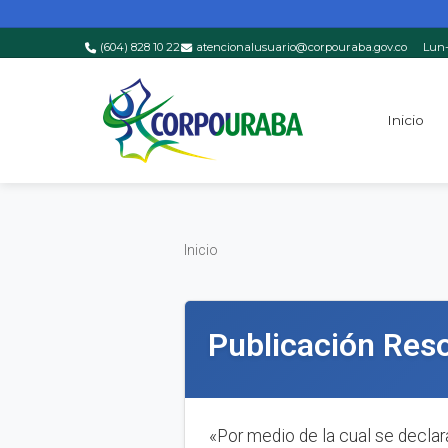
(604) 828 10 22
atencionalusuario@corpouraba.gov.co
Lun-
Saltar al contenido principal
Inicio
Inicio
Inicio
Publicación Res
«Por medio de la cual se declar