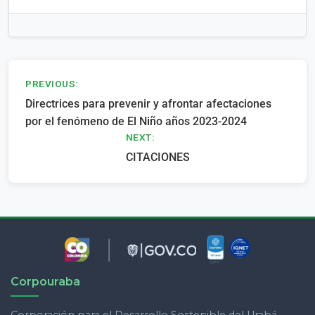
Navegación
PREVIOUS:
Directrices para prevenir y afrontar afectaciones
de
por el fenómeno de El Niño años 2023-2024
entradas
NEXT:
CITACIONES
Corpouraba
Corporación para el Desarrollo Sostenible del Urabá