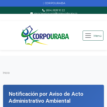
CORPOURABA
|
(604) 828 10 22
atencionalusuario@corpouraba.gov.co
Lun-Vie: 8:00 AM - 5:00 PM
Menú
Saltar al contenido principal
Inicio
Inicio
Notificación por Aviso de Acto
Administrativo Ambiental