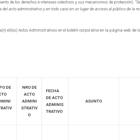
miento de los derechos e intereses colectivos y sus mecanismos de protección).
“S
a del acto administrativo y en to
d
o caso en
un lugar de acceso al público de la r
(n) el(los) Actos Administrativos en el boletín corporativo en la página web de l
PO DE
NRO DE
FECHA
CTO
ACTO
DE ACTO
DMINI
ADMINI
ASUNTO
ADMINIS
TRATIV
STRATIV
TRATIVO
O