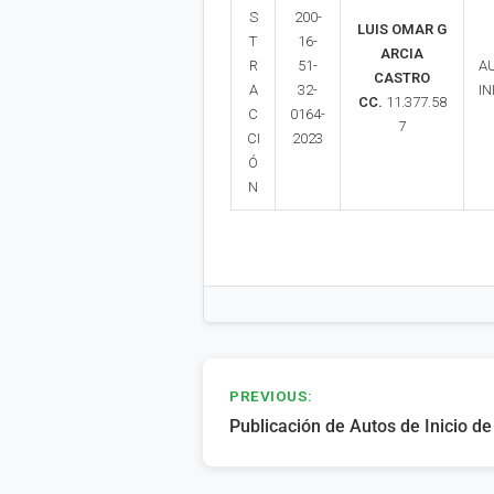
S
200-
LUIS OMAR G
T
16-
ARCIA
R
51-
A
CASTRO
A
32-
IN
CC.
11.377.58
C
0164-
7
CI
2023
Ó
N
Navegación
PREVIOUS:
Publicación de Autos de Inicio d
de
entradas