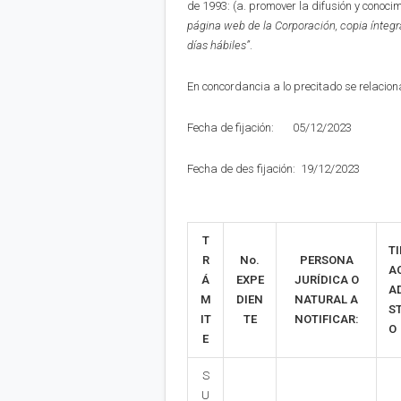
de 1993: (a. promover la difusión y conoci
página web de la Corporación,
copia íntegr
días hábiles”
.
En concordancia a lo precitado se relaciona
Fecha de fijación: 05/12/2023
Fecha de des fijación: 19/12/2023
T
TI
R
No.
PERSONA
A
Á
EXPE
JURÍDICA O
A
M
DIEN
NATURAL A
S
IT
TE
NOTIFICAR:
O
E
S
U