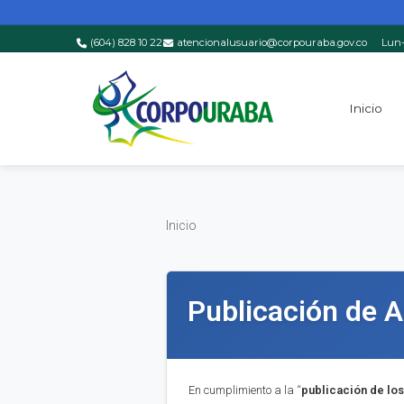
(604) 828 10 22
atencionalusuario@corpouraba.gov.co
Lun-
Saltar al contenido principal
Inicio
Inicio
Inicio
Publicación de A
En cumplimiento a la “
publica
ci
ón de los