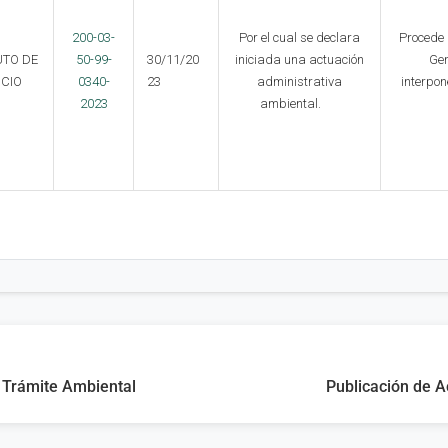
200-03-
Por el cual se declara
Procede 
UTO DE
50-99-
30/11/20
iniciada una actuación
Gen
ICIO
0340-
23
administrativa
interpon
2023
ambiental.
e Trámite Ambiental
Publicación de A