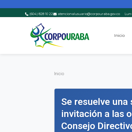
(604) 828 10 22
atencionalusuario@corpouraba.gov.co
Lun-
Saltar al contenido principal
Inicio
Inicio
Inicio
Se resuelve una s
invitación a las 
Consejo Direct