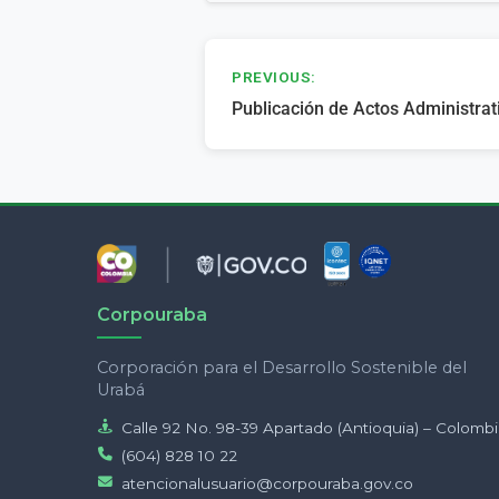
Navegación
PREVIOUS:
Publicación de Actos Administra
de
entradas
Corpouraba
Corporación para el Desarrollo Sostenible del
Urabá
Calle 92 No. 98-39 Apartado (Antioquia) – Colomb
(604) 828 10 22
atencionalusuario@corpouraba.gov.co