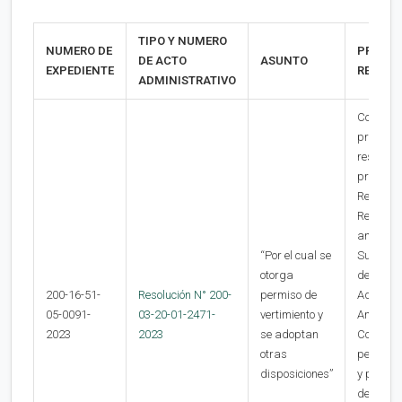
TIPO Y NUMERO
NUMERO DE
PROCED
DE ACTO
ASUNTO
EXPEDIENTE
RECURS
ADMINISTRATIVO
Contra l
presente
resoluci
procede
Recurso 
Reposici
ante la
“Por el cual se
Subdirec
otorga
de Gesti
200-16-51-
Resolución N° 200-
permiso de
Administ
05-0091-
03-20-01-2471-
vertimiento y
Ambienta
2023
2023
se adoptan
Corpour
otras
persona
disposiciones”
y por esc
dentro de