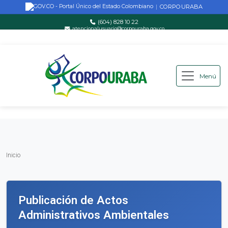
CORPOURABA
|
(604) 828 10 22
atencionalusuario@corpouraba.gov.co
Lun-Vie: 8:00 AM - 5:00 PM
Menú
Saltar al contenido principal
Inicio
Inicio
Publicación de Actos
Administrativos Ambientales