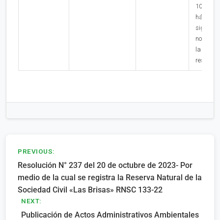
10 días
hábiles
siguiente
notificac
la prese
resolució
Navegación
PREVIOUS:
Resolución N° 237 del 20 de octubre de 2023- Por
de
medio de la cual se registra la Reserva Natural de la
entradas
Sociedad Civil «Las Brisas» RNSC 133-22
NEXT:
Publicación de Actos Administrativos Ambientales